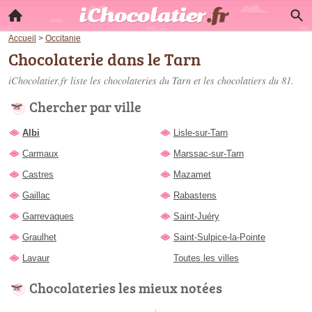
Accueil
>
Occitanie
Chocolaterie dans le Tarn
iChocolatier.fr liste les
chocolateries du Tarn
et les chocolatiers du 81.
Chercher par ville
Albi
Lisle-sur-Tarn
Carmaux
Marssac-sur-Tarn
Castres
Mazamet
Gaillac
Rabastens
Garrevaques
Saint-Juéry
Graulhet
Saint-Sulpice-la-Pointe
Lavaur
Toutes les villes
Chocolateries les mieux notées