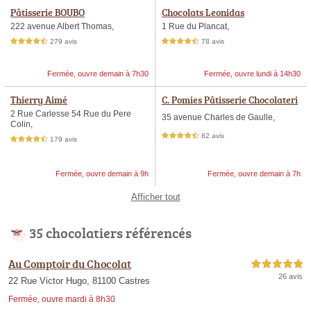
Pâtisserie BOUBO
Chocolats Leonidas
222 avenue Albert Thomas,
1 Rue du Plancat,
279 avis
78 avis
4,5 étoiles sur 5
4,5 étoiles sur 5
Fermée, ouvre demain à 7h30
Fermée, ouvre lundi à 14h30
Thierry Aimé
C. Pomies Pâtisserie Chocolateri
e
2 Rue Carlesse 54 Rue du Pere
35 avenue Charles de Gaulle,
Colin,
82 avis
4,5 étoiles sur 5
179 avis
4,5 étoiles sur 5
Fermée, ouvre demain à 9h
Fermée, ouvre demain à 7h
Afficher tout
35 chocolatiers référencés
Au Comptoir du Chocolat
5,0 étoiles sur 5
26 avis
22 Rue Victor Hugo, 81100 Castres
Fermée, ouvre mardi à 8h30