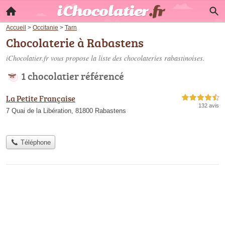
Accueil
>
Occitanie
>
Tarn
Chocolaterie à Rabastens
iChocolatier.fr vous propose la liste des
chocolateries rabastinoises
.
1 chocolatier référencé
La Petite Française
4,5 étoiles sur 5
132 avis
7 Quai de la Libération, 81800 Rabastens
Téléphone