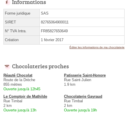
Informations
Forme juridique
SAS
SIRET
82765064900011
N° TVA Intra.
FR85827650649
Création
1 février 2017
Éditer les informations de ma chocolaterie
Chocolateries proches
Réauté Chocolat
Patisserie Saint-Honore
Route de la Drèche
Rue Saint-Julien
855 mètres
1.9 km
Ouverte jusqu'à 12h45
Le Comptoir de Mathilde
Chocolaterie Gayraud
Rue Timbal
Rue Timbal
2 km
2 km
Ouverte jusqu'à 13h
Ouverte jusqu'à 19h