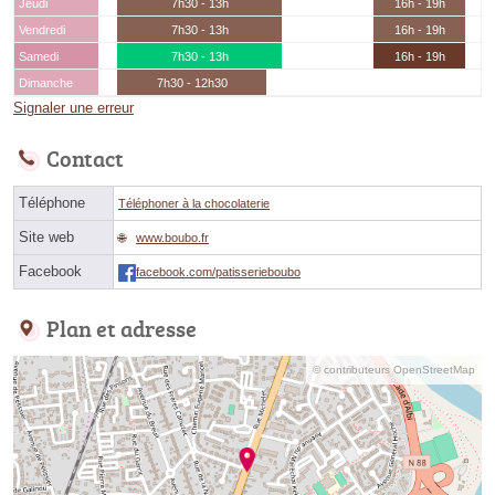
Jeudi
7h30 - 13h
16h - 19h
Vendredi
7h30 - 13h
16h - 19h
Samedi
7h30 - 13h
16h - 19h
Dimanche
7h30 - 12h30
Signaler une erreur
Contact
Téléphone
Téléphoner à la chocolaterie
Site web
www.boubo.fr
Facebook
facebook.com/patisserieboubo
Plan et adresse
© contributeurs OpenStreetMap