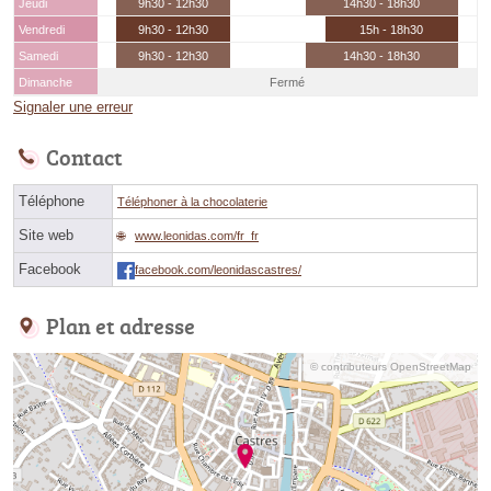
Jeudi
9h30 - 12h30
14h30 - 18h30
Vendredi
9h30 - 12h30
15h - 18h30
Samedi
9h30 - 12h30
14h30 - 18h30
Dimanche
Fermé
Signaler une erreur
Contact
Téléphone
Téléphoner à la chocolaterie
Site web
www.leonidas.com/fr_fr
Facebook
facebook.com/leonidascastres/
Plan et adresse
© contributeurs OpenStreetMap