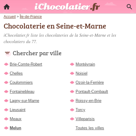
Accueil
>
Île-de-France
Chocolaterie en Seine-et-Marne
iChocolatier.fr liste les
chocolateries de la Seine-et-Marne
et les
chocolatiers du 77.
Chercher par ville
Brie-Comte-Robert
Montévrain
Chelles
Noisiel
Coulommiers
Ozoir-la-Ferrière
Fontainebleau
Pontault-Combault
Lagny-sur-Marne
Roissy-en-Brie
Lieusaint
Torcy
Meaux
Villeparisis
Melun
Toutes les villes