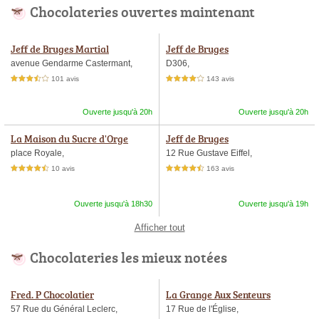
Chocolateries ouvertes maintenant
Jeff de Bruges Martial
Jeff de Bruges
avenue Gendarme Castermant,
D306,
101 avis
143 avis
3,5 étoiles sur 5
4,0 étoiles sur 5
Ouverte jusqu'à 20h
Ouverte jusqu'à 20h
La Maison du Sucre d'Orge
Jeff de Bruges
place Royale,
12 Rue Gustave Eiffel,
10 avis
163 avis
4,5 étoiles sur 5
4,5 étoiles sur 5
Ouverte jusqu'à 18h30
Ouverte jusqu'à 19h
Afficher tout
Chocolateries les mieux notées
Fred. P Chocolatier
La Grange Aux Senteurs
57 Rue du Général Leclerc,
17 Rue de l'Église,