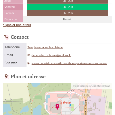
Jeudi
9h - 20h
Vendredi
9h - 20h
Samedi
9h - 20h
Dimanche
Fermé
Signaler une erreur
Contact
Téléphone
Téléphoner à la chocolaterie
Email
deneuville.c.c.breauⓐoutlook.fr
Site web
www.chocolat-deneuville.com/boutiques/varennes-sur-seine/
Plan et adresse
© contributeurs OpenStreetMap