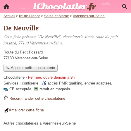
Accueil
>
Île-de-France
>
Seine-et-Marne
>
Varennes-sur-Seine
De Neuville
Cette fiche présente "De Neuville", chocolaterie située
route du petit
fossard
, 77130 Varennes-sur-Seine.
Route du Petit Fossard
77130 Varennes-sur-Seine
📞 Appeler cette chocolaterie
Chocolaterie
-
Fermée, ouvre demain à 9h
Services :
confiserie
,
accès
PMR
(parking, entrée adaptée)
,
CB acceptée
,
retrait en magasin
Recommander cette chocolaterie
Améliorer cette fiche
Autres chocolateries à Varennes-sur-Seine