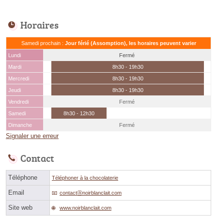
Horaires
Samedi prochain :
Jour férié (Assomption), les horaires peuvent varier
Lundi
Fermé
Mardi
8h30 - 19h30
Mercredi
8h30 - 19h30
Jeudi
8h30 - 19h30
Vendredi
Fermé
Samedi
8h30 - 12h30
Dimanche
Fermé
Signaler une erreur
Contact
Téléphone
Téléphoner à la chocolaterie
Email
contactⓐnoirblanclait.com
Site web
www.noirblanclait.com