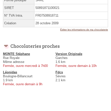
Forme juridique
SARL
SIRET
50891871100021
N° TVA Intra.
FR07508918711
Création
28 octobre 2009
Éditer les informations de ma chocolaterie
Chocolateries proches
MONTE Stéphane
Version Originale
Rue Royale
Garches
Même adresse
1.6 km
Fermée, ouvre mercredi à 7h00
Fermée, ouvre demain à 10h
Léonidas
Fdcs
Boulogne-Billancourt
Sèvres
1.9 km
2.1 km
Fermée, ouvre demain à 9h