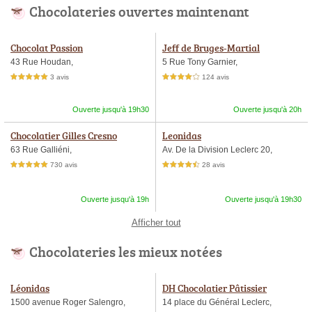
Chocolateries ouvertes maintenant
Chocolat Passion
Jeff de Bruges-Martial
43 Rue Houdan,
5 Rue Tony Garnier,
3 avis
124 avis
5,0 étoiles sur 5
4,0 étoiles sur 5
Ouverte jusqu'à 19h30
Ouverte jusqu'à 20h
Chocolatier Gilles Cresno
Leonidas
63 Rue Galliéni,
Av. De la Division Leclerc 20,
730 avis
28 avis
5,0 étoiles sur 5
4,5 étoiles sur 5
Ouverte jusqu'à 19h
Ouverte jusqu'à 19h30
Afficher tout
Chocolateries les mieux notées
Léonidas
DH Chocolatier Pâtissier
1500 avenue Roger Salengro,
14 place du Général Leclerc,