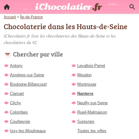
Accueil
>
Île-de-France
Chocolaterie dans les Hauts-de-Seine
iChocolatier.fr liste les
chocolateries des Hauts-de-Seine
et les
chocolatiers du 92.
Chercher par ville
Antony
Levallois-Perret
Asnières-sur-Seine
Meudon
Boulogne-Billancourt
Montrouge
Clamart
Nanterre
Clichy
Neuilly-sur-Seine
Colombes
Rueil-Malmaison
Courbevoie
Suresnes
Issy-les-Moulineaux
Toutes les villes