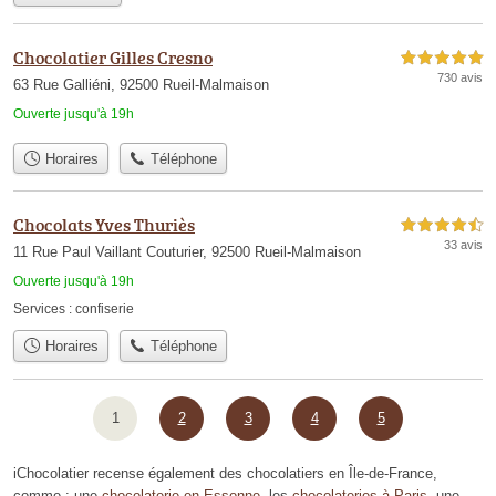
Chocolatier Gilles Cresno
5,0 étoiles sur 5
730 avis
63 Rue Galliéni, 92500 Rueil-Malmaison
Ouverte jusqu'à 19h
Horaires
Téléphone
Chocolats Yves Thuriès
4,5 étoiles sur 5
33 avis
11 Rue Paul Vaillant Couturier, 92500 Rueil-Malmaison
Ouverte jusqu'à 19h
Services :
confiserie
Horaires
Téléphone
1
2
3
4
5
iChocolatier recense également des chocolatiers en Île-de-France,
comme : une
chocolaterie en Essonne
, les
chocolateries à Paris
, une