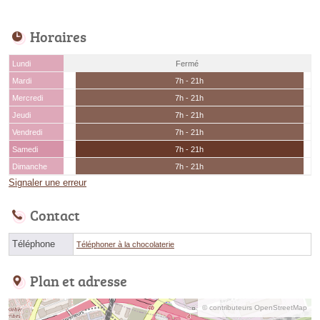
Horaires
Lundi
Fermé
Mardi
7h - 21h
Mercredi
7h - 21h
Jeudi
7h - 21h
Vendredi
7h - 21h
Samedi
7h - 21h
Dimanche
7h - 21h
Signaler une erreur
Contact
Téléphone
Téléphoner à la chocolaterie
Plan et adresse
© contributeurs OpenStreetMap