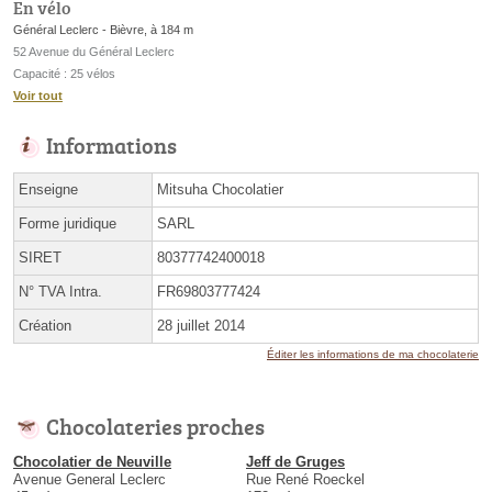
En vélo
Général Leclerc - Bièvre, à 184 m
52 Avenue du Général Leclerc
Capacité : 25 vélos
Voir tout
Informations
Enseigne
Mitsuha Chocolatier
Forme juridique
SARL
SIRET
80377742400018
N° TVA Intra.
FR69803777424
Création
28 juillet 2014
Éditer les informations de ma chocolaterie
Chocolateries proches
Chocolatier de Neuville
Jeff de Gruges
Avenue General Leclerc
Rue René Roeckel