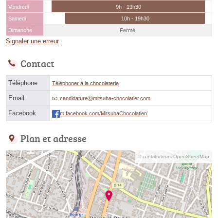
Vendredi
9h - 19h30
Samedi
10h - 19h30
Dimanche
Fermé
Signaler une erreur
Contact
Téléphone
Téléphoner à la chocolaterie
Email
candidatureⓐmitsuha-chocolatier.com
Facebook
m.facebook.com/MitsuhaChocolatier/
Plan et adresse
© contributeurs OpenStreetMap