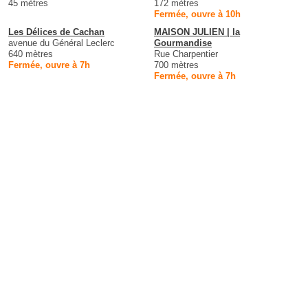
45 mètres
172 mètres
Fermée, ouvre à 10h
Les Délices de Cachan
MAISON JULIEN | la
avenue du Général Leclerc
Gourmandise
640 mètres
Rue Charpentier
Fermée, ouvre à 7h
700 mètres
Fermée, ouvre à 7h