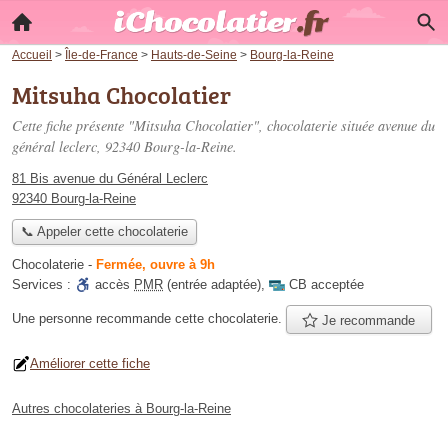
Accueil
>
Île-de-France
>
Hauts-de-Seine
>
Bourg-la-Reine
Mitsuha Chocolatier
Cette fiche présente "Mitsuha Chocolatier", chocolaterie située
avenue du
général leclerc
, 92340 Bourg-la-Reine.
81 Bis avenue du Général Leclerc
92340 Bourg-la-Reine
📞 Appeler cette chocolaterie
Chocolaterie
-
Fermée, ouvre à 9h
Services :
accès
PMR
(entrée adaptée)
,
CB acceptée
Une personne
recommande
cette chocolaterie.
Je recommande
Améliorer cette fiche
Autres chocolateries à Bourg-la-Reine