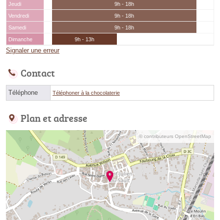
Jeudi
9h - 18h
Vendredi
9h - 18h
Samedi
9h - 18h
Dimanche
9h - 13h
Signaler une erreur
Contact
Téléphone
Téléphoner à la chocolaterie
Plan et adresse
© contributeurs OpenStreetMap