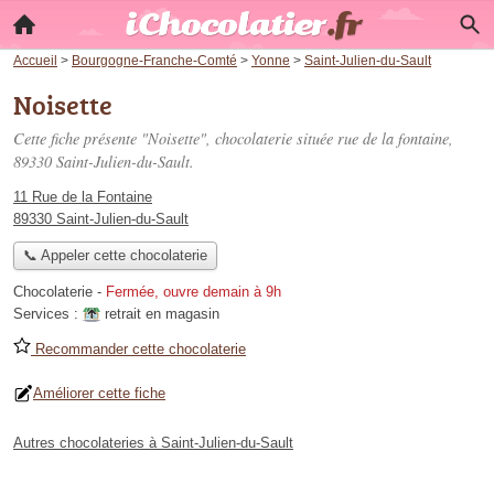
Accueil
>
Bourgogne-Franche-Comté
>
Yonne
>
Saint-Julien-du-Sault
Noisette
Cette fiche présente "Noisette", chocolaterie située
rue de la fontaine
,
89330 Saint-Julien-du-Sault.
11 Rue de la Fontaine
89330 Saint-Julien-du-Sault
📞 Appeler cette chocolaterie
Chocolaterie
-
Fermée, ouvre demain à 9h
Services :
retrait en magasin
Recommander cette chocolaterie
Améliorer cette fiche
Autres chocolateries à Saint-Julien-du-Sault