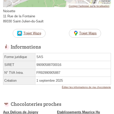
Corriger l’adresse ou la localisation
Noisette
11 Rue de la Fontaine
89330 Saint-Julien-du-Sault
Trajet Waze
Trajet Maps
Informations
Forme juridique
SAS
SIRET
99090588700016
N° TVA Intra.
FR92990905887
Création
1 septembre 2025
Éditer les informations de ma chocolaterie
Chocolateries proches
Aux Delices de Joigny
Etablissements Maurice Hu