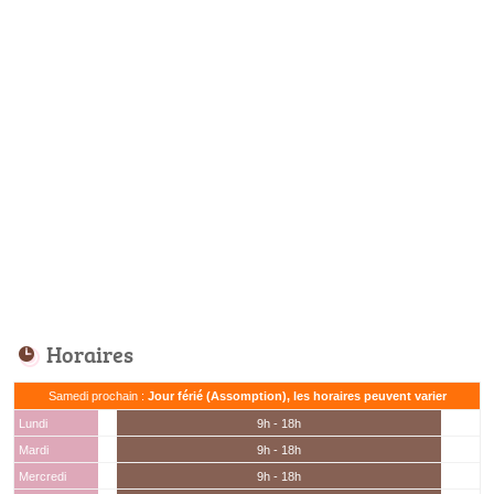
Horaires
Samedi prochain :
Jour férié (Assomption), les horaires peuvent varier
Lundi
9h - 18h
Mardi
9h - 18h
Mercredi
9h - 18h