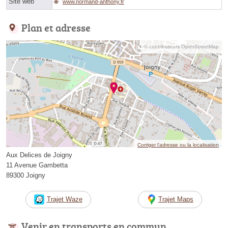
Site web
www.normand-anthony.fr
Plan et adresse
© contributeurs OpenStreetMap
Corriger l’adresse ou la localisation
Aux Delices de Joigny
11 Avenue Gambetta
89300 Joigny
Trajet Waze
Trajet Maps
Venir en transports en commun