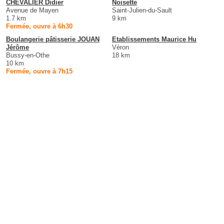
CHEVALIER Didier
Noisette
Avenue de Mayen
Saint-Julien-du-Sault
1.7 km
9 km
Fermée, ouvre à 6h30
Boulangerie pâtisserie JOUAN
Etablissements Maurice Hu
Jérôme
Véron
Bussy-en-Othe
18 km
10 km
Fermée, ouvre à 7h15