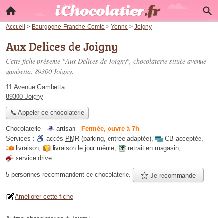
Accueil
>
Bourgogne-Franche-Comté
>
Yonne
>
Joigny
Aux Delices de Joigny
Cette fiche présente "Aux Delices de Joigny", chocolaterie située
avenue
gambetta
, 89300 Joigny.
11 Avenue Gambetta
89300 Joigny
📞 Appeler ce chocolaterie
Chocolaterie -
artisan
-
Fermée, ouvre à 7h
Services :
accès
PMR
(parking, entrée adaptée)
,
CB acceptée
,
livraison
,
livraison le jour même
,
retrait en magasin
,
service drive
5 personnes
recommandent
ce chocolaterie.
Je recommande
Améliorer cette fiche