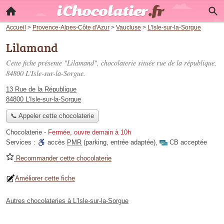
Accueil
>
Provence-Alpes-Côte d'Azur
>
Vaucluse
>
L'Isle-sur-la-Sorgue
Lilamand
Cette fiche présente "Lilamand", chocolaterie située
rue de la république
,
84800 L'Isle-sur-la-Sorgue.
13 Rue de la République
84800 L'Isle-sur-la-Sorgue
📞 Appeler cette chocolaterie
Chocolaterie
-
Fermée, ouvre demain à 10h
Services :
accès
PMR
(parking, entrée adaptée)
,
CB acceptée
Recommander cette chocolaterie
Améliorer cette fiche
Autres chocolateries à L'Isle-sur-la-Sorgue