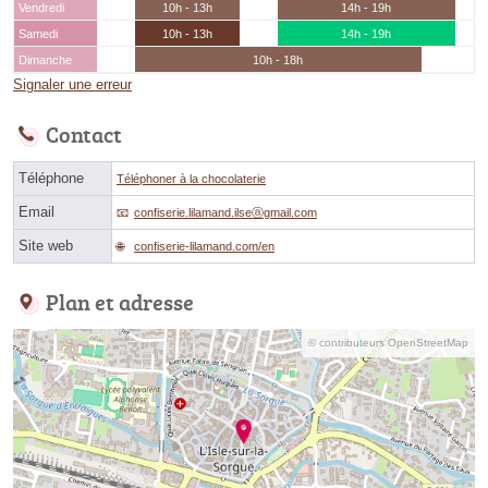
Vendredi
10h - 13h
14h - 19h
Samedi
10h - 13h
14h - 19h
Dimanche
10h - 18h
Signaler une erreur
Contact
Téléphone
Téléphoner à la chocolaterie
Email
confiserie.lilamand.ilseⓐgmail.com
Site web
confiserie-lilamand.com/en
Plan et adresse
© contributeurs OpenStreetMap