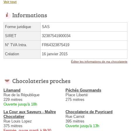
Voir tout
Informations
Forme juridique
SAS
SIRET
32387541900034
N° TVA Intra.
FR64323875419
Création
16 janvier 2015
Éditer les informations de ma chocolaterie
Chocolateries proches
Lilamand
Péchés Gourmands
Rue de la République
Place Liberté
229 mètres
275 mètres
Ouverte jusqu'à 18h
La Cour aux Saveurs - Maître
Chocolaterie de Puyricard
Chocolatier
Rue Carnot
Rue Louis Lopez
395 mètres
375 mètres
Ouverte jusqu'à 13h
Fermée, ouvre mardi à 9h30