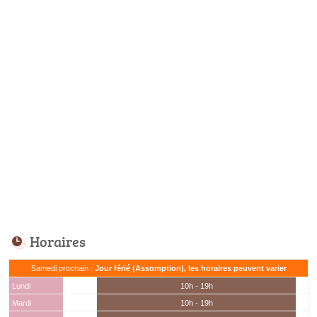
Horaires
Samedi prochain :
Jour férié (Assomption), les horaires peuvent varier
Lundi
10h - 19h
Mardi
10h - 19h