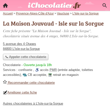
Accueil
>
Provence-Alpes-Côte d'Azur
>
Vaucluse
>
L'Isle-sur-la-Sorgue
La Maison Jouvaud - Isle sur la Sorgue
Cette fiche présente "La Maison Jouvaud - Isle sur la Sorgue",
chocolaterie située
avenue des 4 otages
, 84800 L'Isle-sur-la-Sorgue.
5 avenue des 4 Otages
84800 L'Isle-sur-la-Sorgue
📞 Appeler cette chocolaterie
Chocolaterie
-
Ouverte jusqu'à 18h
Services :
confiserie
,
accès
PMR
(entrée adaptée, toilettes
accessibles)
,
CB acceptée
,
retrait en magasin
Recommander cette chocolaterie
Améliorer cette fiche
Autres chocolateries à L'Isle-sur-la-Sorgue