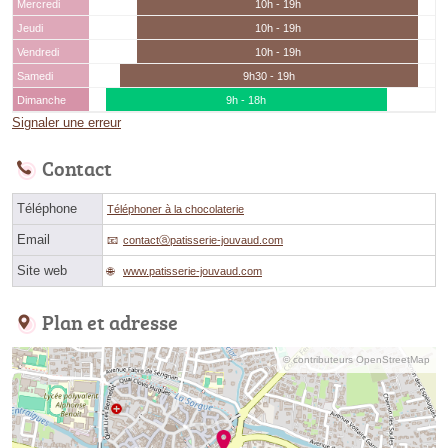
Mercredi
10h - 19h
Jeudi
10h - 19h
Vendredi
10h - 19h
Samedi
9h30 - 19h
Dimanche
9h - 18h
Signaler une erreur
Contact
Téléphone
Téléphoner à la chocolaterie
Email
contactⓐpatisserie-jouvaud.com
Site web
www.patisserie-jouvaud.com
Plan et adresse
© contributeurs OpenStreetMap