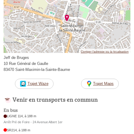
Corriger l’adresse ou la localisation
Jeff de Bruges
10 Rue Général de Gaulle
83470 Saint-Maximin-la-Sainte-Baume
Trajet Waze
Trajet Maps
Venir en transports en commun
En bus
LIGNE 114, à 188 m
Arrêt Pré de Foire - 24 Avenue Albert 1er
SR214, à 188 m