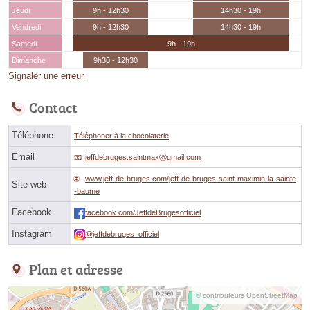
Jeudi
9h - 12h30
14h30 - 19h
Vendredi
9h - 12h30
14h30 - 19h
Samedi
9h - 19h
Dimanche
9h30 - 12h30
Signaler une erreur
Contact
Téléphone
Téléphoner à la chocolaterie
Email
jeffdebruges.saintmaxⓐgmail.com
www.jeff-de-bruges.com/jeff-de-bruges-saint-maximin-la-sainte
Site web
-baume
Facebook
facebook.com/JeffdeBrugesofficiel
Instagram
@jeffdebruges_officiel
Plan et adresse
© contributeurs OpenStreetMap