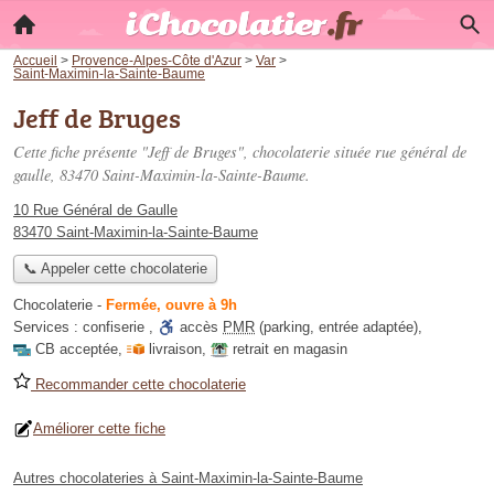
Accueil
>
Provence-Alpes-Côte d'Azur
>
Var
>
Saint-Maximin-la-Sainte-Baume
Jeff de Bruges
Cette fiche présente "Jeff de Bruges", chocolaterie située
rue général de
gaulle
, 83470 Saint-Maximin-la-Sainte-Baume.
10 Rue Général de Gaulle
83470 Saint-Maximin-la-Sainte-Baume
📞 Appeler cette chocolaterie
Chocolaterie
-
Fermée, ouvre à 9h
Services :
confiserie
,
accès
PMR
(parking, entrée adaptée)
,
CB acceptée
,
livraison
,
retrait en magasin
Recommander cette chocolaterie
Améliorer cette fiche
Autres chocolateries à Saint-Maximin-la-Sainte-Baume