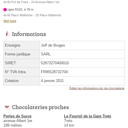
Arrêt Pré de Foire - 24 Avenue Albert 1er
Ligne R102, à 78 m
Arrêt Place Malherbe - 20 Place Malherbe
Voir tout
Informations
Enseigne
Jeff de Bruges
Forme juridique
SARL
SIRET
52873270400010
N° TVA Intra.
FR95528732704
Création
4 janvier 2011
Éditer les informations de ma chocolaterie
Chocolateries proches
Perles de Sucre
Le Fournil de la Gare Trets
avenue Albert 1er
Trets
189 mètres
14 km