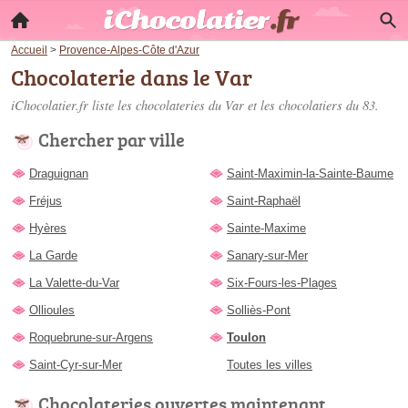
Accueil
>
Provence-Alpes-Côte d'Azur
Chocolaterie dans le Var
iChocolatier.fr liste les
chocolateries du Var
et les chocolatiers du 83.
Chercher par ville
Draguignan
Saint-Maximin-la-Sainte-Baume
Fréjus
Saint-Raphaël
Hyères
Sainte-Maxime
La Garde
Sanary-sur-Mer
La Valette-du-Var
Six-Fours-les-Plages
Ollioules
Solliès-Pont
Roquebrune-sur-Argens
Toulon
Saint-Cyr-sur-Mer
Toutes les villes
Chocolateries ouvertes maintenant