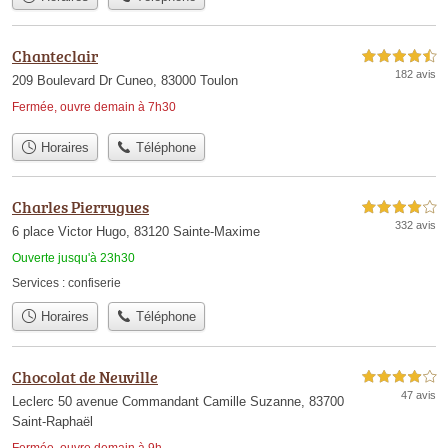
Chanteclair
4,5 étoiles sur 5
182 avis
209 Boulevard Dr Cuneo, 83000 Toulon
Fermée, ouvre demain à 7h30
Horaires
Téléphone
Charles Pierrugues
4,0 étoiles sur 5
332 avis
6 place Victor Hugo, 83120 Sainte-Maxime
Ouverte jusqu'à 23h30
Services :
confiserie
Horaires
Téléphone
Chocolat de Neuville
4,0 étoiles sur 5
47 avis
Leclerc 50 avenue Commandant Camille Suzanne, 83700
Saint-Raphaël
Fermée, ouvre demain à 9h