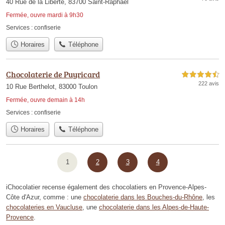
40 Rue de la Liberté, 83700 Saint-Raphaël
Fermée, ouvre mardi à 9h30
Services :
confiserie
Horaires
Téléphone
Chocolaterie de Puyricard
4,5 étoiles sur 5
222 avis
10 Rue Berthelot, 83000 Toulon
Fermée, ouvre demain à 14h
Services :
confiserie
Horaires
Téléphone
1
2
3
4
iChocolatier recense également des chocolatiers en Provence-Alpes-
Côte d'Azur, comme : une
chocolaterie dans les Bouches-du-Rhône
, les
chocolateries en Vaucluse
, une
chocolaterie dans les Alpes-de-Haute-
Provence
.