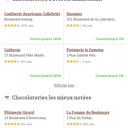
Confiserie Azuréenne Collobrièr
Snoopies
es
Boulevard Koenig,
251 Boulevard de la Libération,
1252 avis
64 avis
4,5 étoiles sur 5
4,0 étoiles sur 5
Ouverte jusqu'à 19h30
Ouverte jusqu'à 19h
Calderon
Patisserie la fontaine
27 Boulevard Félix Martin,
1 Rue Gabriel Péri,
242 avis
8 avis
4,5 étoiles sur 5
3,5 étoiles sur 5
Ouverte jusqu'à 18h30
Ouverte jusqu'à 19h
Afficher tout
Chocolateries les mieux notées
Pâtisserie Girard
La Femme du Boulanger
14 Boulevard Clemenceau,
3 Rue du Portail,
461 avis
283 avis
5,0 étoiles sur 5
4,5 étoiles sur 5