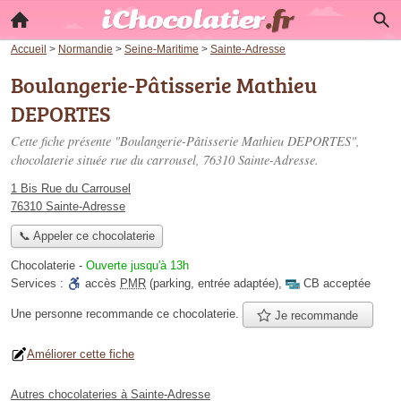
Accueil
>
Normandie
>
Seine-Maritime
>
Sainte-Adresse
Boulangerie-Pâtisserie Mathieu
DEPORTES
Cette fiche présente "Boulangerie-Pâtisserie Mathieu DEPORTES",
chocolaterie située
rue du carrousel
, 76310 Sainte-Adresse.
1 Bis Rue du Carrousel
76310 Sainte-Adresse
📞 Appeler ce chocolaterie
Chocolaterie
-
Ouverte jusqu'à 13h
Services :
accès
PMR
(parking, entrée adaptée)
,
CB acceptée
Une personne
recommande
ce chocolaterie.
Je recommande
Améliorer cette fiche
Autres chocolateries à Sainte-Adresse