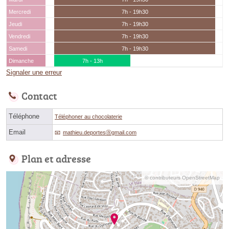
Mercredi
7h - 19h30
Jeudi
7h - 19h30
Vendredi
7h - 19h30
Samedi
7h - 19h30
Dimanche
7h - 13h
Signaler une erreur
Contact
Téléphone
Téléphoner au chocolaterie
Email
mathieu.deportesⓐgmail.com
Plan et adresse
© contributeurs OpenStreetMap