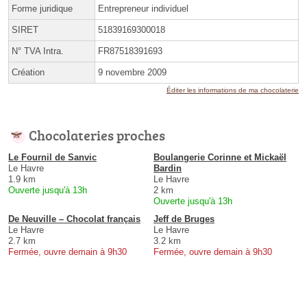
Forme juridique
Entrepreneur individuel
SIRET
51839169300018
N° TVA Intra.
FR87518391693
Création
9 novembre 2009
Éditer les informations de ma chocolaterie
Chocolateries proches
Le Fournil de Sanvic
Boulangerie Corinne et Mickaël
Le Havre
Bardin
1.9 km
Le Havre
Ouverte jusqu'à 13h
2 km
Ouverte jusqu'à 13h
De Neuville – Chocolat français
Jeff de Bruges
Le Havre
Le Havre
2.7 km
3.2 km
Fermée, ouvre demain à 9h30
Fermée, ouvre demain à 9h30