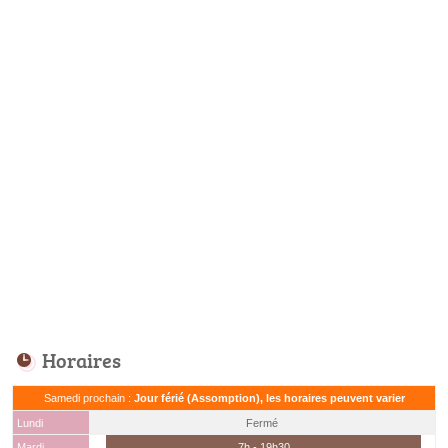
Horaires
Samedi prochain :
Jour férié (Assomption), les horaires peuvent varier
Lundi
Fermé
Mardi
7h - 19h30