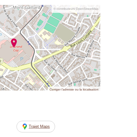
© contributeurs OpenStreetMap
Corriger l’adresse ou la localisation
Trajet Maps