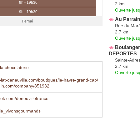
9h - 19h30
2 km
Ouverte jus
9h - 19h30
Au Parrai
Fermé
Rue du Maré
2.7 km
Ouverte jus
Boulangeri
DEPORTES
Sainte-Adre
2.7 km
la chocolaterie
Ouverte jus
at-deneuville.com/boutiques/le-havre-grand-cap/
din.com/company/851932
book.com/deneuvillefrance
le_vivonsgourmands