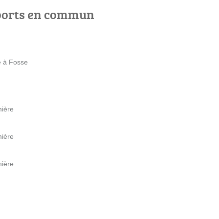
ports en commun
e à Fosse
mière
mière
mière