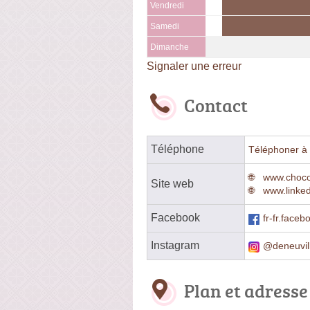
Vendredi
Samedi
Dimanche
Signaler une erreur
Contact
Téléphone
Téléphoner à 
www.chocol
Site web
www.linke
Facebook
fr-fr.face
Instagram
@deneuvil
Plan et adresse