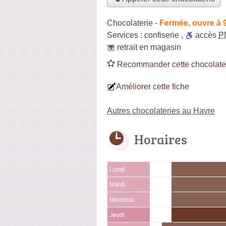
Chocolaterie
-
Fermée, ouvre à 
Services :
confiserie
,
accès
P
retrait en magasin
Recommander cette chocolate
Améliorer cette fiche
Autres chocolateries au Havre
Horaires
Lundi
Mardi
Mercredi
Jeudi