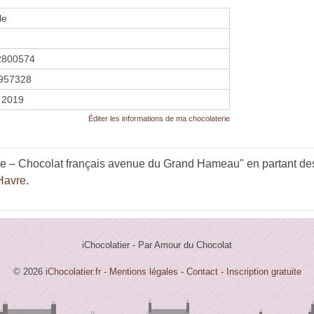
le
2800574
957328
r 2019
Éditer les informations de ma chocolaterie
le – Chocolat français avenue du Grand Hameau" en partant des
Havre
.
iChocolatier - Par Amour du Chocolat
© 2026
iChocolatier.fr
-
Mentions légales
-
Contact
-
Inscription gratuite