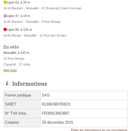
Ligne 63, à 26 m
Arrêt Maubert - Mutualité - 47 Boulevard Saint-Germain
Ligne 47, à 19 m
Arrêt Maubert - Mutualité - 4 Rue Monge
Ligne 86, à 125 m
Arrêt Monge - Mutualité - 12 Rue des Ecoles
En vélo
Mutualité, à 153 m
13 Rue Monge
Capacité : 37 vélos
Voir tout
Informations
Forme juridique
SAS
SIRET
81306399700023
N° TVA Intra.
FR30813063997
Création
28 décembre 2015
Éditer les informations de ma chocolaterie