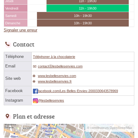
Jeudi
11h - 19h30
Vendredi
11h - 19h30
Samedi
10h - 19h30
Dimanche
10h - 19h30
Signaler une erreur
Contact
Téléphone
Téléphoner à la chocolaterie
Email
contactⓐlesbellesenvies.com
www.lesbellesenvies.com
Site web
www.lesbellesenvies.fr
Facebook
facebook.com/Les-Belles-Envies-2000330643578969
Instagram
@lesbellesenvies
Plan et adresse
© contributeurs OpenStreetMap