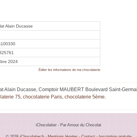
at Alain Ducasse
6100330
825761
bre 2024
Éditer les informations de ma chocolaterie
at Alain Ducasse, Comptoir MAUBERT Boulevard Saint-Germain"
laterie 75
,
chocolaterie Paris
,
chocolaterie 5ème
.
iChocolatier - Par Amour du Chocolat
© 2026
iChocolatier.fr
-
Mentions légales
-
Contact
-
Inscription gratuite