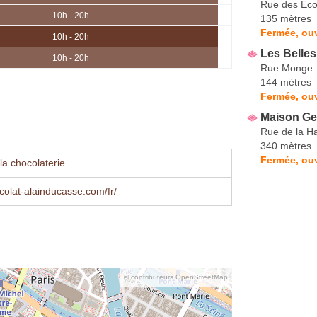
Rue des Éco
10h - 20h
135 mètres
Fermée, ouv
10h - 20h
Les Belles
10h - 20h
Rue Monge
144 mètres
Fermée, ouv
Maison Ge
Rue de la H
340 mètres
Fermée, ou
la chocolaterie
olat-alainducasse.com/fr/
© contributeurs OpenStreetMap