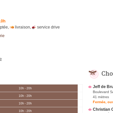
10h
ptée
,
livraison
,
service drive
rie
e
Cho
Jeff de Br
10h - 20h
Boulevard S
10h - 20h
41 mètres
Fermée, ou
10h - 20h
Christian 
10h - 20h