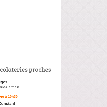
colateries proches
uges
aint-Germain
vre à 10h30
Constant