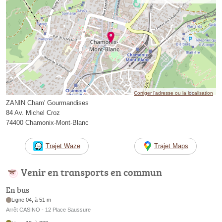
Corriger l’adresse ou la localisation
ZANIN Cham' Gourmandises
84 Av. Michel Croz
74400 Chamonix-Mont-Blanc
Trajet Waze
Trajet Maps
Venir en transports en commun
En bus
Ligne 04, à 51 m
Arrêt CASINO - 12 Place Saussure