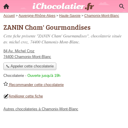
Accueil
>
Auvergne-Rhône-Alpes
>
Haute-Savoie
>
Chamonix-Mont-Blanc
ZANIN Cham' Gourmandises
Cette fiche présente "ZANIN Cham' Gourmandises", chocolaterie située
av. michel croz
, 74400 Chamonix-Mont-Blanc.
84 Av. Michel Croz
74400 Chamonix-Mont-Blanc
📞 Appeler cette chocolaterie
Chocolaterie
-
Ouverte jusqu'à 19h
Recommander cette chocolaterie
Améliorer cette fiche
Autres chocolateries à Chamonix-Mont-Blanc