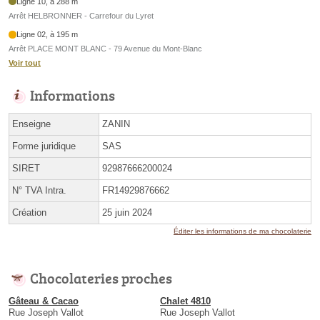
Ligne 10, à 288 m
Arrêt HELBRONNER - Carrefour du Lyret
Ligne 02, à 195 m
Arrêt PLACE MONT BLANC - 79 Avenue du Mont-Blanc
Voir tout
Informations
Enseigne
ZANIN
Forme juridique
SAS
SIRET
92987666200024
N° TVA Intra.
FR14929876662
Création
25 juin 2024
Éditer les informations de ma chocolaterie
Chocolateries proches
Gâteau & Cacao
Chalet 4810
Rue Joseph Vallot
Rue Joseph Vallot