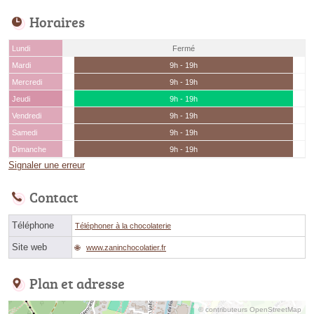
Horaires
Lundi
Fermé
Mardi
9h - 19h
Mercredi
9h - 19h
Jeudi
9h - 19h
Vendredi
9h - 19h
Samedi
9h - 19h
Dimanche
9h - 19h
Signaler une erreur
Contact
Téléphone
Téléphoner à la chocolaterie
Site web
www.zaninchocolatier.fr
Plan et adresse
© contributeurs OpenStreetMap