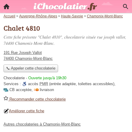
Accueil
>
Auvergne-Rhône-Alpes
>
Haute-Savoie
>
Chamonix-Mont-Blanc
Chalet 4810
Cette fiche présente "Chalet 4810", chocolaterie située
rue joseph vallot
,
74400 Chamonix-Mont-Blanc.
191 Rue Joseph Vallot
74400 Chamonix-Mont-Blanc
📞 Appeler cette chocolaterie
Chocolaterie
-
Ouverte jusqu'à 19h30
Services :
accès
PMR
(entrée adaptée, toilettes accessibles)
,
CB acceptée
,
livraison
Recommander cette chocolaterie
Améliorer cette fiche
Autres chocolateries à Chamonix-Mont-Blanc