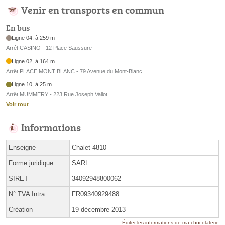
Venir en transports en commun
En bus
Ligne 04, à 259 m
Arrêt CASINO - 12 Place Saussure
Ligne 02, à 164 m
Arrêt PLACE MONT BLANC - 79 Avenue du Mont-Blanc
Ligne 10, à 25 m
Arrêt MUMMERY - 223 Rue Joseph Vallot
Voir tout
Informations
Enseigne
Chalet 4810
Forme juridique
SARL
SIRET
34092948800062
N° TVA Intra.
FR09340929488
Création
19 décembre 2013
Éditer les informations de ma chocolaterie