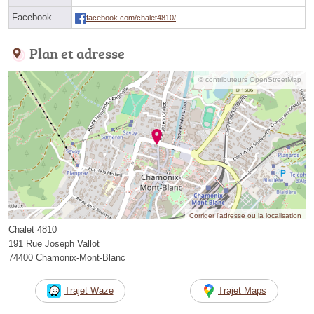
Facebook
facebook.com/chalet4810/
Plan et adresse
© contributeurs OpenStreetMap
Corriger l’adresse ou la localisation
Chalet 4810
191 Rue Joseph Vallot
74400 Chamonix-Mont-Blanc
Trajet Waze
Trajet Maps