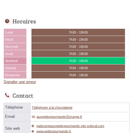
Horaires
Lundi
7h30 - 19h30
Mardi
7h30 - 19h30
Mercredi
7h30 - 19h30
Jeudi
7h30 - 19h30
Vendredi
7h30 - 19h30
Samedi
7h30 - 19h30
Dimanche
7h30 - 19h30
Signaler une erreur
Contact
Téléphone
Téléphoner à la chocolaterie
Email
auxpetitsgourmandsⓐorange.fr
patisserieauxpetitsgourmands.site-solocal.com
Site web
www.petitsgourmands.fr