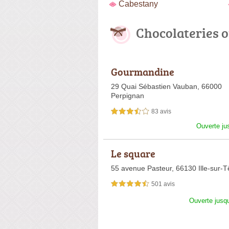
Cabestany
Chocolateries 
Gourmandine
29 Quai Sébastien Vauban,
66000
Perpignan
83 avis
3,5 étoiles sur 5
Ouverte ju
Le square
55 avenue Pasteur,
66130 Ille-sur-T
501 avis
4,5 étoiles sur 5
Ouverte jusq