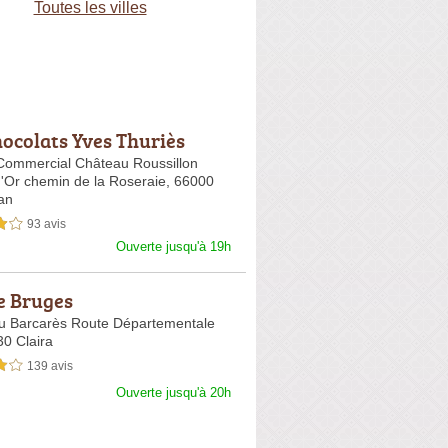
Toutes les villes
hocolats Yves Thuriès
Commercial Château Roussillon
d'Or chemin de la Roseraie,
66000
an
93 avis
sur 5
Ouverte jusqu'à 19h
de Bruges
u Barcarès Route Départementale
0 Claira
139 avis
sur 5
Ouverte jusqu'à 20h