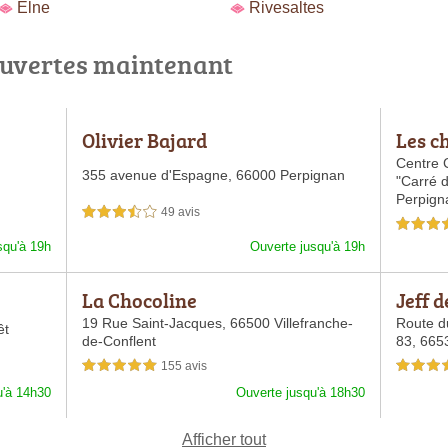
Elne
Rivesaltes
ouvertes maintenant
Olivier Bajard
Les c
Centre 
355 avenue d'Espagne,
66000 Perpignan
"Carré 
Perpign
49 avis
3,5 étoiles sur 5
4,0 étoiles 
squ'à 19h
Ouverte jusqu'à 19h
La Chocoline
Jeff 
19 Rue Saint-Jacques,
66500 Villefranche-
Route d
êt
de-Conflent
83,
6653
155 avis
5,0 étoiles sur 5
4,0 étoiles 
u'à 14h30
Ouverte jusqu'à 18h30
Afficher tout