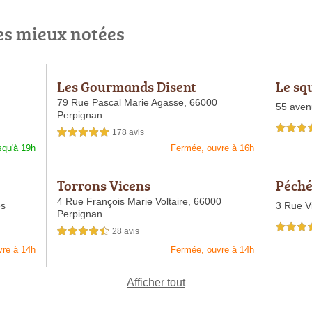
es mieux notées
Les Gourmands Disent
Le sq
79 Rue Pascal Marie Agasse,
66000
55 aven
Perpignan
4,5 étoiles 
178 avis
5,0 étoiles sur 5
squ'à 19h
Fermée, ouvre à 16h
Torrons Vicens
Péch
4 Rue François Marie Voltaire,
66000
es
3 Rue V
Perpignan
4,5 étoiles 
28 avis
4,5 étoiles sur 5
vre à 14h
Fermée, ouvre à 14h
Afficher tout