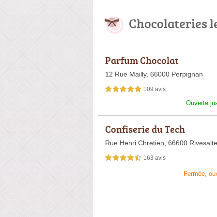
Chocolateries l
Parfum Chocolat
12 Rue Mailly,
66000 Perpignan
109 avis
5,0 étoiles sur 5
Ouverte ju
Confiserie du Tech
Rue Henri Chrėtien,
66600 Rivesalt
163 avis
4,5 étoiles sur 5
Fermée, ou