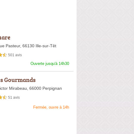
uare
ue Pasteur,
66130 Ille-sur-Têt
501 avis
sur 5
Ouverte jusqu'à 14h30
és Gourmands
ictor Mirabeau,
66000 Perpignan
51 avis
sur 5
Fermée, ouvre à 14h