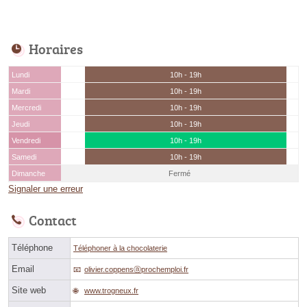
Horaires
Lundi
10h - 19h
Mardi
10h - 19h
Mercredi
10h - 19h
Jeudi
10h - 19h
Vendredi
10h - 19h
Samedi
10h - 19h
Dimanche
Fermé
Signaler une erreur
Contact
Téléphone
Téléphoner à la chocolaterie
Email
olivier.coppensⓐprochemploi.fr
Site web
www.trogneux.fr