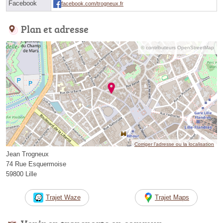
Facebook
facebook.com/trogneux.fr
Plan et adresse
© contributeurs OpenStreetMap
Corriger l’adresse ou la localisation
Jean Trogneux
74 Rue Esquermoise
59800 Lille
Trajet Waze
Trajet Maps