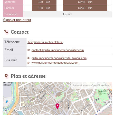
Vendredi
10h - 13h
13h45 - 19h
Samedi
10h - 13h
13h45 - 19h
Dimanche
Fermé
Signaler une erreur
Contact
Téléphone
Téléphoner à la chocolaterie
Email
contactⓐguillaumevincentchocolatier.com
guillaumevincentchocolatier.site-solocal.com
Site web
www.guillaumevincentchocolatier.com
Plan et adresse
© contributeurs OpenStreetMap