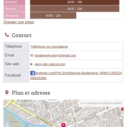
Vendredi
6h30 - 19h
Samedi
6h30 - 19h
Dimanche
6h30 - 13h
Signaler une erreur
Contact
Téléphone
Téléphoner au chocolaterie
Email
boulangerie.jannyⓐgmail.com
Site web
janny.site-solocal.com
facebook.com/P%C3%A2tisserie-Boulangerie-JANNY-1430214
Facebook
000526368/
Plan et adresse
© contributeurs OpenStreetMap