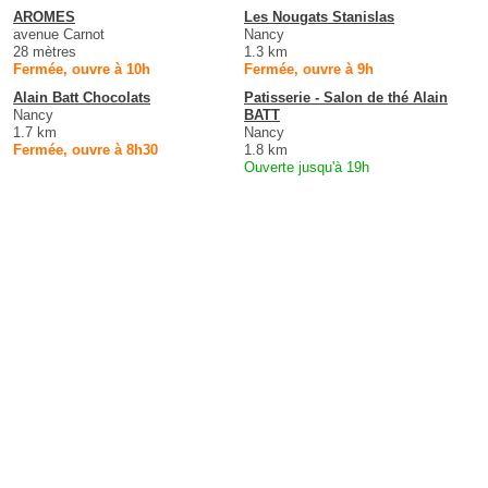
AROMES
Les Nougats Stanislas
avenue Carnot
Nancy
28 mètres
1.3 km
Fermée, ouvre à 10h
Fermée, ouvre à 9h
Alain Batt Chocolats
Patisserie - Salon de thé Alain
Nancy
BATT
1.7 km
Nancy
Fermée, ouvre à 8h30
1.8 km
Ouverte jusqu'à 19h