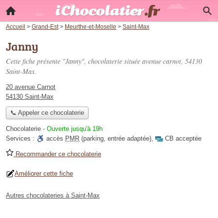
Accueil
>
Grand-Est
>
Meurthe-et-Moselle
>
Saint-Max
Janny
Cette fiche présente "Janny", chocolaterie située
avenue carnot
, 54130
Saint-Max.
20 avenue Carnot
54130 Saint-Max
📞 Appeler ce chocolaterie
Chocolaterie
-
Ouverte jusqu'à 19h
Services :
accès
PMR
(parking, entrée adaptée)
,
CB acceptée
Recommander ce chocolaterie
Améliorer cette fiche
Autres chocolateries à Saint-Max