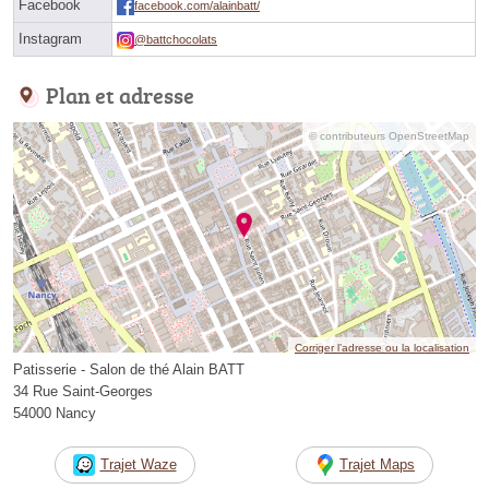
Facebook
facebook.com/alainbatt/
Instagram
@battchocolats
Plan et adresse
© contributeurs OpenStreetMap
Corriger l’adresse ou la localisation
Patisserie - Salon de thé Alain BATT
34 Rue Saint-Georges
54000 Nancy
Trajet Waze
Trajet Maps