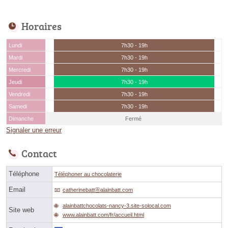
Horaires
Lundi
7h30 - 19h
Mardi
7h30 - 19h
Mercredi
7h30 - 19h
Jeudi
7h30 - 19h
Vendredi
7h30 - 19h
Samedi
7h30 - 19h
Dimanche
Fermé
Signaler une erreur
Contact
Téléphone
Téléphoner au chocolaterie
Email
catherinebattⓐalainbatt.com
alainbattchocolats-nancy-3.site-solocal.com
Site web
www.alainbatt.com/fr/accueil.html