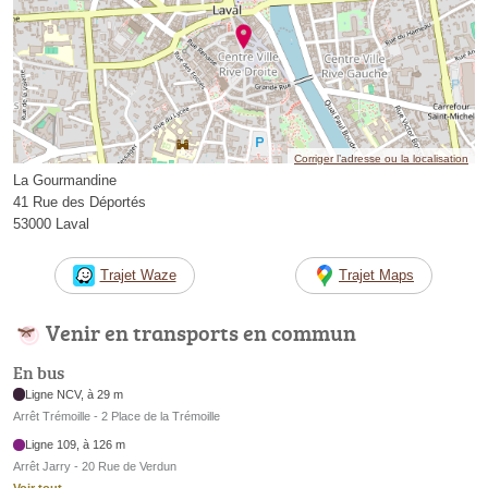
Corriger l’adresse ou la localisation
La Gourmandine
41 Rue des Déportés
53000 Laval
Trajet Waze
Trajet Maps
Venir en transports en commun
En bus
Ligne NCV, à 29 m
Arrêt Trémoille - 2 Place de la Trémoille
Ligne 109, à 126 m
Arrêt Jarry - 20 Rue de Verdun