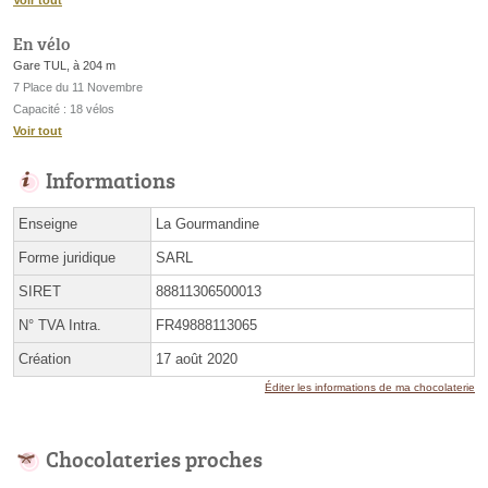
Voir tout
En vélo
Gare TUL, à 204 m
7 Place du 11 Novembre
Capacité : 18 vélos
Voir tout
Informations
Enseigne
La Gourmandine
Forme juridique
SARL
SIRET
88811306500013
N° TVA Intra.
FR49888113065
Création
17 août 2020
Éditer les informations de ma chocolaterie
Chocolateries proches