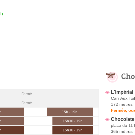
3h
e
Cho
L'Impérial
Fermé
Carr Aux Toi
Fermé
172 mètres
Fermée, ouv
h
15h - 19h
Chocolater
h
15h30 - 19h
place du 11
h
15h30 - 19h
365 mètres