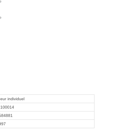
e
e
eur individuel
8100014
584881
1997