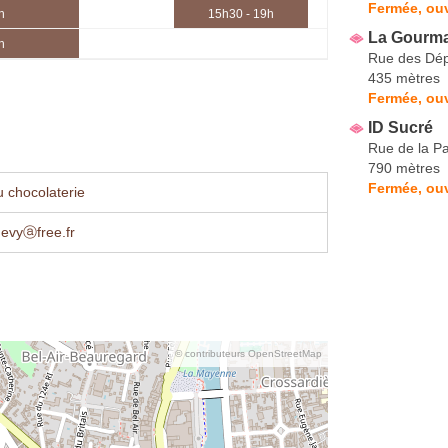
Fermée, ouv
h
15h30 - 19h
La Gourm
h
Rue des Dép
435 mètres
Fermée, ou
ID Sucré
Rue de la Pa
790 mètres
Fermée, ou
 chocolaterie
hevyⓐfree.fr
© contributeurs OpenStreetMap