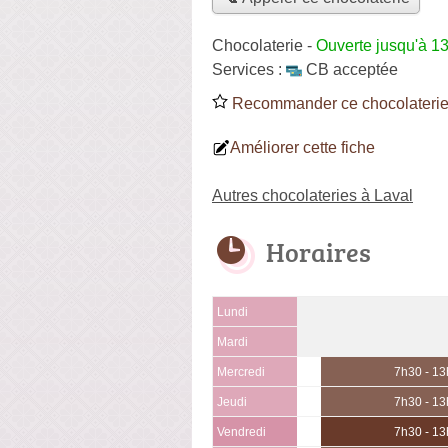
Chocolaterie
-
Ouverte jusqu'à 1
Services :
CB acceptée
Recommander ce chocolateri
Améliorer cette fiche
Autres chocolateries à Laval
Horaires
Lundi
Mardi
Mercredi
7h30 - 13
Jeudi
7h30 - 13
Vendredi
7h30 - 13