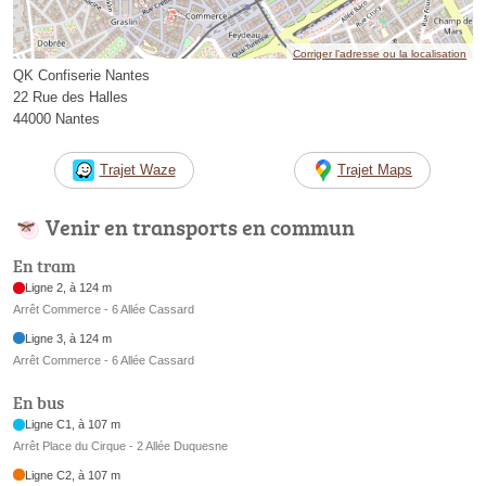
Corriger l’adresse ou la localisation
QK Confiserie Nantes
22 Rue des Halles
44000 Nantes
Trajet Waze
Trajet Maps
Venir en transports en commun
En tram
Ligne 2, à 124 m
Arrêt Commerce - 6 Allée Cassard
Ligne 3, à 124 m
Arrêt Commerce - 6 Allée Cassard
En bus
Ligne C1, à 107 m
Arrêt Place du Cirque - 2 Allée Duquesne
Ligne C2, à 107 m