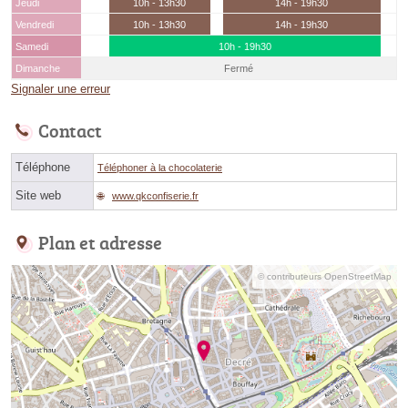
Jeudi
10h - 13h30
14h - 19h30
Vendredi
10h - 13h30
14h - 19h30
Samedi
10h - 19h30
Dimanche
Fermé
Signaler une erreur
Contact
Téléphone
Téléphoner à la chocolaterie
Site web
www.qkconfiserie.fr
Plan et adresse
© contributeurs OpenStreetMap