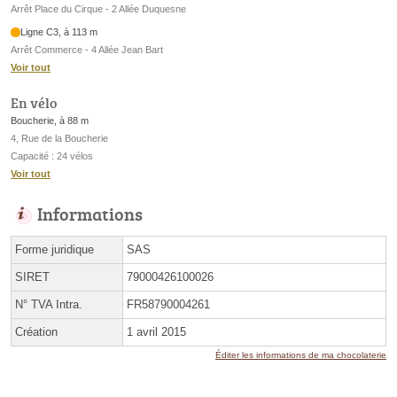
Arrêt Place du Cirque - 2 Allée Duquesne
Ligne C3, à 113 m
Arrêt Commerce - 4 Allée Jean Bart
Voir tout
En vélo
Boucherie, à 88 m
4, Rue de la Boucherie
Capacité : 24 vélos
Voir tout
Informations
Forme juridique
SAS
SIRET
79000426100026
N° TVA Intra.
FR58790004261
Création
1 avril 2015
Éditer les informations de ma chocolaterie