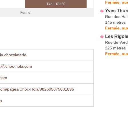
Fermée, ou
14h - 18h30
Yves Thur
Fermé
Rue des Hal
145 mètres
Fermée, ouv
Les Rigole
Rue de Ver
225 mètres
Fermée, ouv
la chocolaterie
lⓐchoc-hola.com
.com
com/pages/Choc-Hola/982695875081096
a