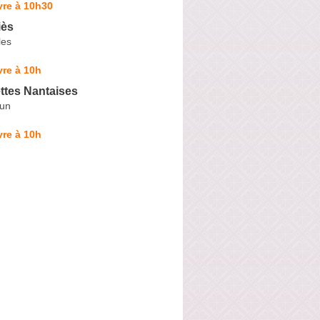
vre à 10h30
iès
les
re à 10h
ttes Nantaises
dun
re à 10h