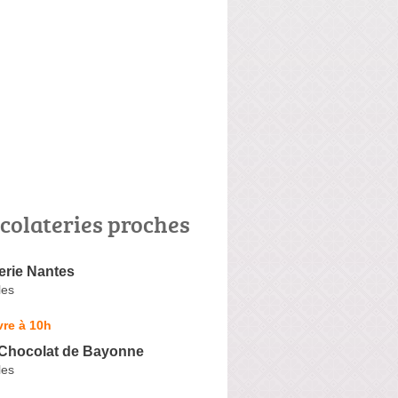
colateries proches
erie Nantes
les
re à 10h
u Chocolat de Bayonne
les