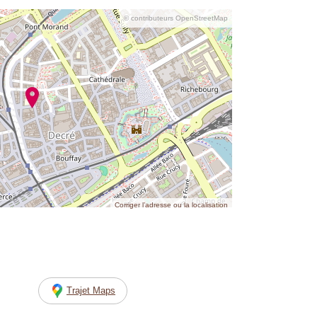
© contributeurs OpenStreetMap
Corriger l’adresse ou la localisation
Trajet Maps