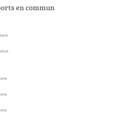
ports en commun
léans
etout
esne
esne
esne