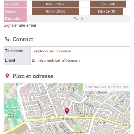
Vendredi
6h45 - 13h30
15h - 20h
Samedi
6h45 - 13h30
15h - 19h30
Dimanche
Fermé
Signaler une erreur
Contact
Téléphone
Téléphoner au chocolaterie
Email
maisonguillotbalmaⓐorange.fr
Plan et adresse
© contributeurs OpenStreetMap