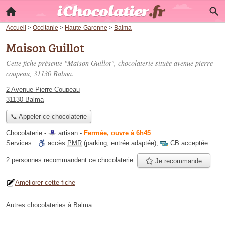
Accueil
>
Occitanie
>
Haute-Garonne
>
Balma
Maison Guillot
Cette fiche présente "Maison Guillot", chocolaterie située
avenue pierre
coupeau
, 31130 Balma.
2 Avenue Pierre Coupeau
31130 Balma
📞 Appeler ce chocolaterie
Chocolaterie -
artisan
-
Fermée, ouvre à 6h45
Services :
accès
PMR
(parking, entrée adaptée)
,
CB acceptée
2 personnes
recommandent
ce chocolaterie.
Je recommande
Améliorer cette fiche
Autres chocolateries à Balma