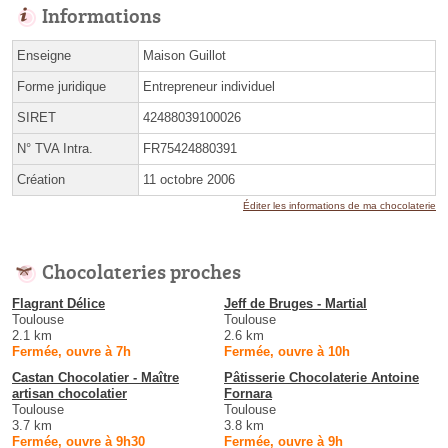
Informations
Enseigne
Maison Guillot
Forme juridique
Entrepreneur individuel
SIRET
42488039100026
N° TVA Intra.
FR75424880391
Création
11 octobre 2006
Éditer les informations de ma chocolaterie
Chocolateries proches
Flagrant Délice
Jeff de Bruges - Martial
Toulouse
Toulouse
2.1 km
2.6 km
Fermée, ouvre à 7h
Fermée, ouvre à 10h
Castan Chocolatier - Maître
Pâtisserie Chocolaterie Antoine
artisan chocolatier
Fornara
Toulouse
Toulouse
3.7 km
3.8 km
Fermée, ouvre à 9h30
Fermée, ouvre à 9h