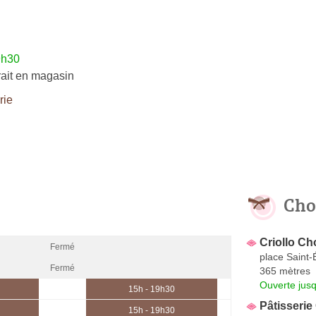
9h30
rait en magasin
rie
Cho
Criollo Ch
Fermé
place Saint-
Fermé
365 mètres
Ouverte jus
15h - 19h30
Pâtisserie
15h - 19h30