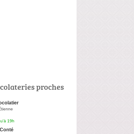
colateries proches
ocolatier
Étienne
qu'à 19h
 Conté