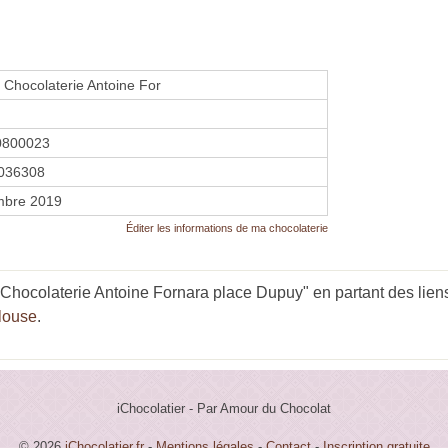
e Chocolaterie Antoine For
0800023
036308
mbre 2019
Éditer les informations de ma chocolaterie
 Chocolaterie Antoine Fornara place Dupuy" en partant des lien
louse
.
iChocolatier - Par Amour du Chocolat
© 2026
iChocolatier.fr
-
Mentions légales
-
Contact
-
Inscription gratuite