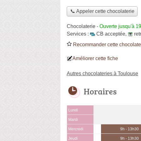
📞 Appeler cette chocolaterie
Chocolaterie
-
Ouverte jusqu'à 1
Services :
CB acceptée
,
ret
Recommander cette chocolate
Améliorer cette fiche
Autres chocolateries à Toulouse
Horaires
Lundi
Mardi
Mercredi
9h - 13h30
Jeudi
9h - 13h30