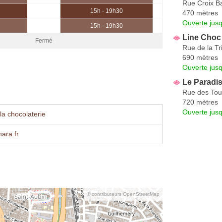
Rue Croix B
15h - 19h30
470 mètres
Ouverte jus
15h - 19h30
Line Choc
Fermé
Rue de la Tri
690 mètres
Ouverte jus
Le Paradi
Rue des Tou
720 mètres
Ouverte jus
la chocolaterie
nara.fr
© contributeurs OpenStreetMap