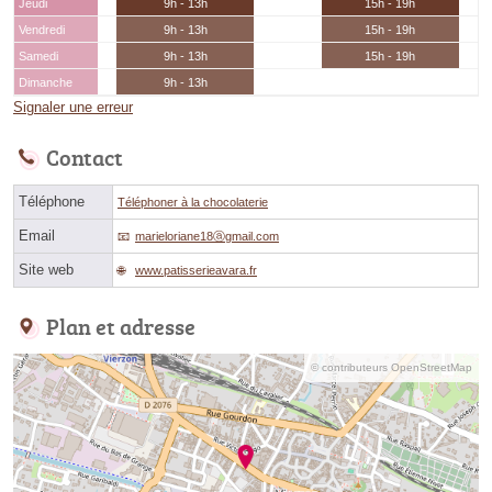
Jeudi
9h - 13h
15h - 19h
Vendredi
9h - 13h
15h - 19h
Samedi
9h - 13h
15h - 19h
Dimanche
9h - 13h
Signaler une erreur
Contact
Téléphone
Téléphoner à la chocolaterie
Email
marieloriane18ⓐgmail.com
Site web
www.patisserieavara.fr
Plan et adresse
© contributeurs OpenStreetMap