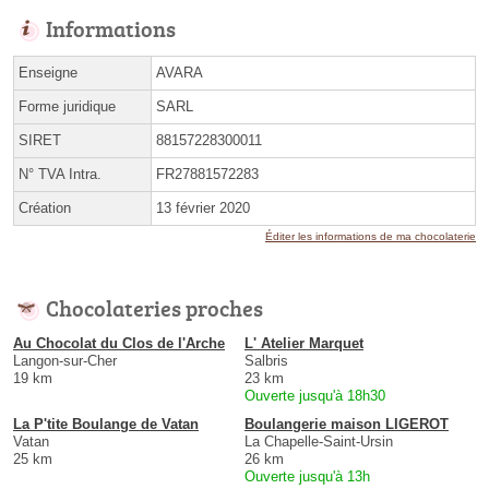
Informations
Enseigne
AVARA
Forme juridique
SARL
SIRET
88157228300011
N° TVA Intra.
FR27881572283
Création
13 février 2020
Éditer les informations de ma chocolaterie
Chocolateries proches
Au Chocolat du Clos de l'Arche
L' Atelier Marquet
Langon-sur-Cher
Salbris
19 km
23 km
Ouverte jusqu'à 18h30
La P'tite Boulange de Vatan
Boulangerie maison LIGEROT
Vatan
La Chapelle-Saint-Ursin
25 km
26 km
Ouverte jusqu'à 13h