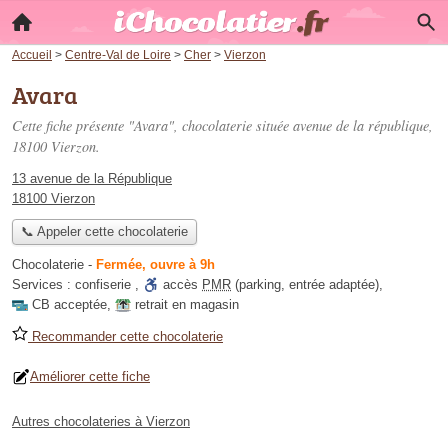
Accueil
>
Centre-Val de Loire
>
Cher
>
Vierzon
Avara
Cette fiche présente "Avara", chocolaterie située
avenue de la république
,
18100 Vierzon.
13 avenue de la République
18100 Vierzon
📞 Appeler cette chocolaterie
Chocolaterie
-
Fermée, ouvre à 9h
Services :
confiserie
,
accès
PMR
(parking, entrée adaptée)
,
CB acceptée
,
retrait en magasin
Recommander cette chocolaterie
Améliorer cette fiche
Autres chocolateries à Vierzon