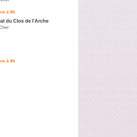
re à 9h
t du Clos de l'Arche
Cher
re à 9h