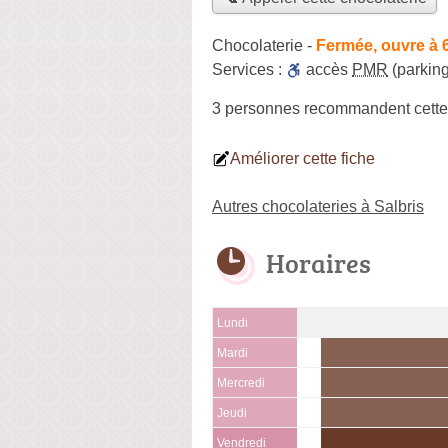
Chocolaterie
-
Fermée, ouvre à 
Services :
accès
PMR
(parking
3 personnes
recommandent
cette
Améliorer cette fiche
Autres chocolateries à Salbris
Horaires
Lundi
Mardi
Mercredi
Jeudi
Vendredi