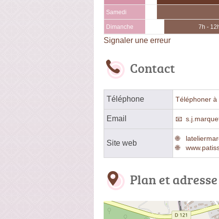
Samedi
Dimanche
7h - 12
Signaler une erreur
Contact
Téléphone
Téléphoner à 
Email
s.j.marque
latelierma
Site web
www.patiss
Plan et adresse