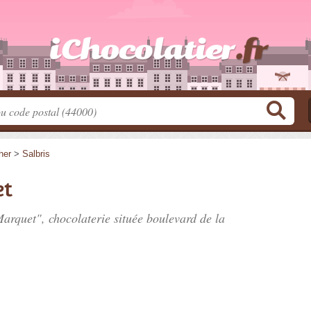
her
>
Salbris
et
 Marquet", chocolaterie située
boulevard de la