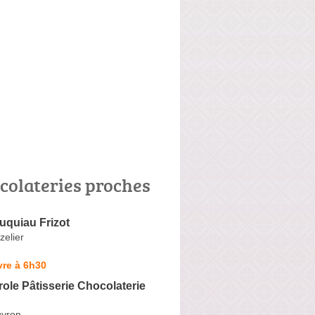
colateries proches
uquiau Frizot
zelier
vre à 6h30
ole Pâtisserie Chocolaterie
uvron