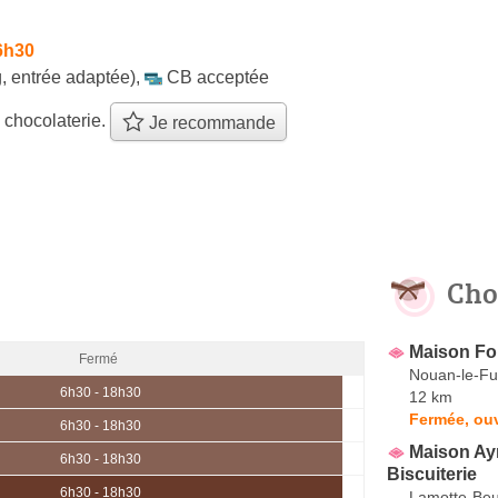
6h30
, entrée adaptée)
,
CB acceptée
 chocolaterie.
Je recommande
Cho
Maison Fo
Fermé
Nouan-le-Fu
6h30 - 18h30
12 km
Fermée, ou
6h30 - 18h30
Maison Ayr
6h30 - 18h30
Biscuiterie
6h30 - 18h30
Lamotte-Be