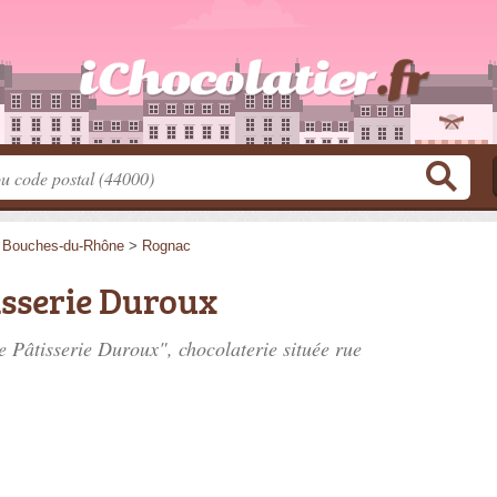
>
Bouches-du-Rhône
>
Rognac
isserie Duroux
e Pâtisserie Duroux", chocolaterie située
rue