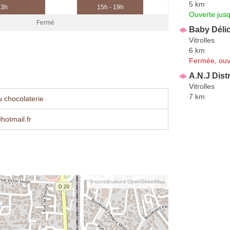
5 km
13h
15h - 19h
Ouverte jus
Fermé
Baby Déli
Vitrolles
6 km
Fermée, ouv
A.N.J Dist
Vitrolles
7 km
 chocolaterie
otmail.fr
© contributeurs OpenStreetMap