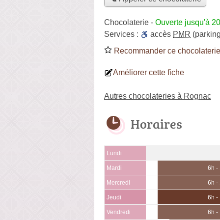
Chocolaterie
-
Ouverte jusqu'à 2
Services :
accès
PMR
(parking
Recommander ce chocolateri
Améliorer cette fiche
Autres chocolateries à Rognac
Horaires
Lundi
Mardi
6h -
Mercredi
6h -
Jeudi
6h -
Vendredi
6h -