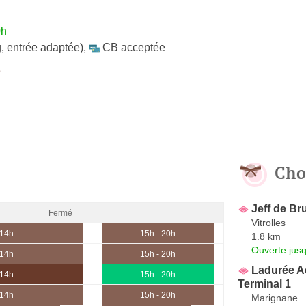
0h
, entrée adaptée)
,
CB acceptée
e
Cho
Jeff de Bru
Fermé
Vitrolles
 14h
15h - 20h
1.8 km
Ouverte jus
 14h
15h - 20h
Ladurée A
 14h
15h - 20h
Terminal 1
 14h
15h - 20h
Marignane