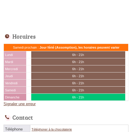
Horaires
Samedi prochain :
Jour férié (Assomption), les horaires peuvent varier
Lundi
6h - 21h
Mardi
6h - 21h
Mercredi
6h - 21h
Jeudi
6h - 21h
Vendredi
6h - 21h
Samedi
6h - 21h
Dimanche
6h - 21h
Signaler une erreur
Contact
Téléphone
Téléphoner à la chocolaterie