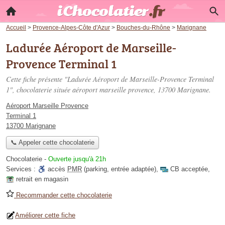
Accueil
>
Provence-Alpes-Côte d'Azur
>
Bouches-du-Rhône
>
Marignane
Ladurée Aéroport de Marseille-
Provence Terminal 1
Cette fiche présente "Ladurée Aéroport de Marseille-Provence Terminal
1", chocolaterie située
aéroport marseille provence
, 13700 Marignane.
Aéroport Marseille Provence
Terminal 1
13700 Marignane
📞 Appeler cette chocolaterie
Chocolaterie
-
Ouverte jusqu'à 21h
Services :
accès
PMR
(parking, entrée adaptée)
,
CB acceptée
,
retrait en magasin
Recommander cette chocolaterie
Améliorer cette fiche