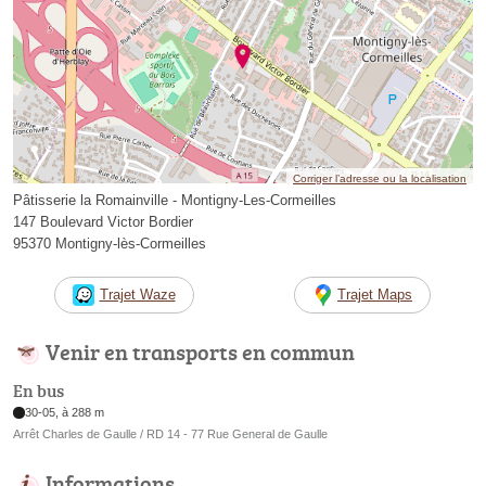
Corriger l’adresse ou la localisation
Pâtisserie la Romainville - Montigny-Les-Cormeilles
147 Boulevard Victor Bordier
95370 Montigny-lès-Cormeilles
Trajet Waze
Trajet Maps
Venir en transports en commun
En bus
30-05, à 288 m
Arrêt Charles de Gaulle / RD 14 - 77 Rue General de Gaulle
Informations