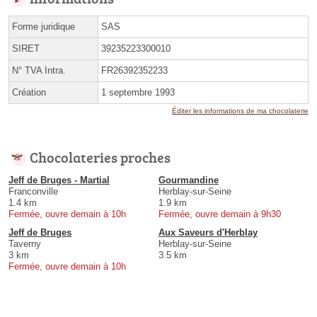
Forme juridique
SAS
SIRET
39235223300010
N° TVA Intra.
FR26392352233
Création
1 septembre 1993
Éditer les informations de ma chocolaterie
Chocolateries proches
Jeff de Bruges - Martial
Gourmandine
Franconville
Herblay-sur-Seine
1.4 km
1.9 km
Fermée, ouvre demain à 10h
Fermée, ouvre demain à 9h30
Jeff de Bruges
Aux Saveurs d'Herblay
Taverny
Herblay-sur-Seine
3 km
3.5 km
Fermée, ouvre demain à 10h