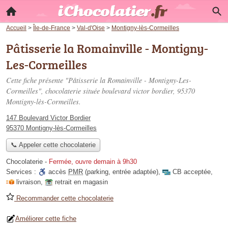
Accueil
>
Île-de-France
>
Val-d'Oise
>
Montigny-lès-Cormeilles
Pâtisserie la Romainville - Montigny-
Les-Cormeilles
Cette fiche présente "Pâtisserie la Romainville - Montigny-Les-
Cormeilles", chocolaterie située
boulevard victor bordier
, 95370
Montigny-lès-Cormeilles.
147 Boulevard Victor Bordier
95370 Montigny-lès-Cormeilles
📞 Appeler cette chocolaterie
Chocolaterie
-
Fermée, ouvre demain à 9h30
Services :
accès
PMR
(parking, entrée adaptée)
,
CB acceptée
,
livraison
,
retrait en magasin
Recommander cette chocolaterie
Améliorer cette fiche