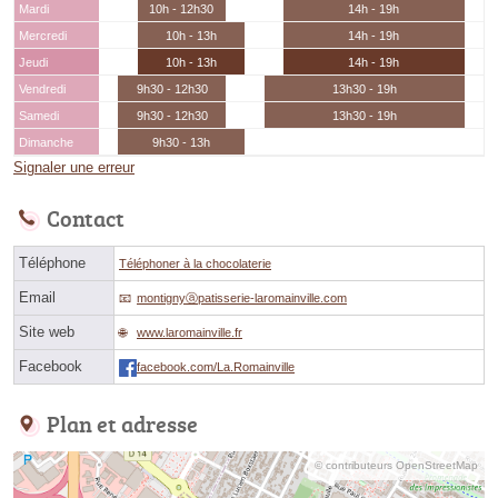
Mardi
10h - 12h30
14h - 19h
Mercredi
10h - 13h
14h - 19h
Jeudi
10h - 13h
14h - 19h
Vendredi
9h30 - 12h30
13h30 - 19h
Samedi
9h30 - 12h30
13h30 - 19h
Dimanche
9h30 - 13h
Signaler une erreur
Contact
Téléphone
Téléphoner à la chocolaterie
Email
montignyⓐpatisserie-laromainville.com
Site web
www.laromainville.fr
Facebook
facebook.com/La.Romainville
Plan et adresse
© contributeurs OpenStreetMap