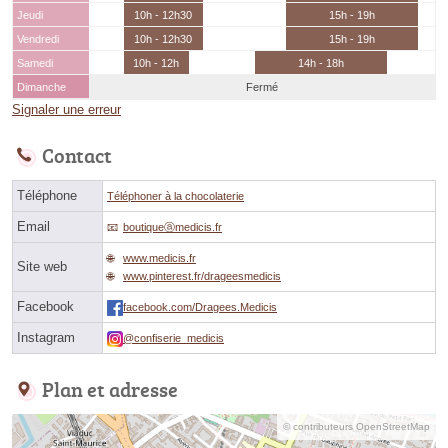
Jeudi
10h - 12h30
15h - 19h
Vendredi
10h - 12h30
15h - 19h
Samedi
10h - 12h
14h - 18h
Dimanche
Fermé
Signaler une erreur
Contact
Téléphone
Téléphoner à la chocolaterie
Email
boutiqueⓐmedicis.fr
www.medicis.fr
Site web
www.pinterest.fr/drageesmedicis
Facebook
facebook.com/Dragees.Medicis
Instagram
@confiserie_medicis
Plan et adresse
© contributeurs OpenStreetMap