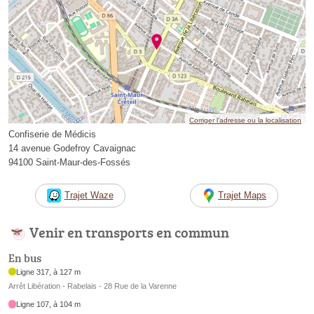
Corriger l’adresse ou la localisation
Confiserie de Médicis
14 avenue Godefroy Cavaignac
94100 Saint-Maur-des-Fossés
Trajet Waze
Trajet Maps
Venir en transports en commun
En bus
Ligne 317, à 127 m
Arrêt Libération - Rabelais - 28 Rue de la Varenne
Ligne 107, à 104 m