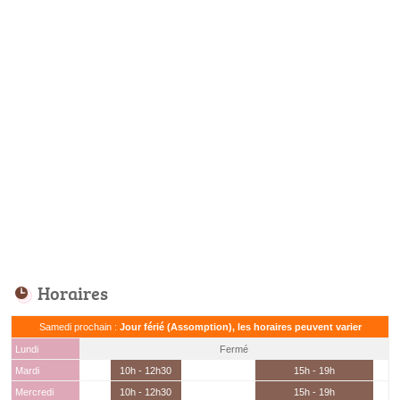
Horaires
Samedi prochain :
Jour férié (Assomption), les horaires peuvent varier
Lundi
Fermé
Mardi
10h - 12h30
15h - 19h
Mercredi
10h - 12h30
15h - 19h