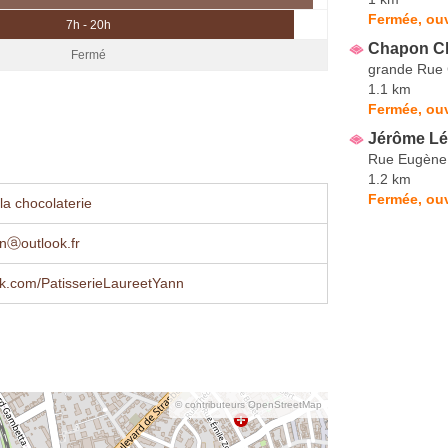
Fermée, ou
7h - 20h
Chapon Ch
Fermé
grande Rue 
1.1 km
Fermée, ouv
Jérôme Lé
Rue Eugène
1.2 km
Fermée, ouv
la chocolaterie
nⓐoutlook.fr
k.com/PatisserieLaureetYann
© contributeurs OpenStreetMap