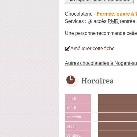
Chocolaterie
-
Fermée, ouvre à 
Services :
accès
PMR
(entrée
Une personne
recommande
cette
Améliorer cette fiche
Autres chocolateries à Nogent-s
Horaires
Lundi
Mardi
Mercredi
Jeudi
Vendredi