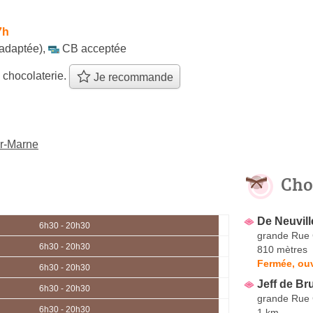
7h
 adaptée)
,
CB acceptée
 chocolaterie.
Je recommande
ur-Marne
Cho
De Neuvill
6h30 - 20h30
grande Rue 
6h30 - 20h30
810 mètres
Fermée, ouv
6h30 - 20h30
Jeff de Br
6h30 - 20h30
grande Rue 
6h30 - 20h30
1 km