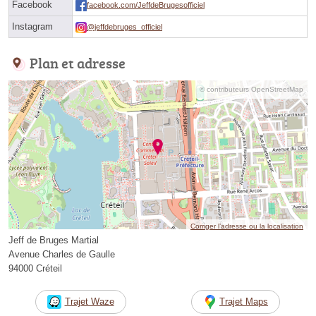
Facebook
facebook.com/JeffdeBrugesofficiel
Instagram
@jeffdebruges_officiel
Plan et adresse
© contributeurs OpenStreetMap
Corriger l’adresse ou la localisation
Jeff de Bruges Martial
Avenue Charles de Gaulle
94000 Créteil
Trajet Waze
Trajet Maps