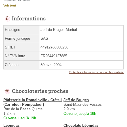
Voir tout
Informations
Enseigne
Jeff de Bruges Martial
Forme juridique
SAS
SIRET
44912788500258
N° TVA Intra.
FR26449127885
Création
30 avril 2004
Éditer les informations de ma chocolaterie
Chocolateries proches
Pâtisserie la Romainville - Créteil
Jeff de Bruges
(Carrefour Pompadour)
Saint-Maur-des-Fossés
Rue de la Basse Quinte
2.9 km
1.2 km
Ouverte jusqu'à 19h
Ouverte jusqu'à 19h
Leonidas
Chocolats Léonidas