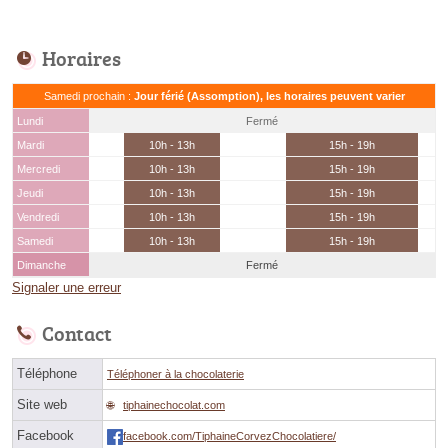
Horaires
Samedi prochain :
Jour férié (Assomption), les horaires peuvent varier
Lundi
Fermé
Mardi
10h - 13h
15h - 19h
Mercredi
10h - 13h
15h - 19h
Jeudi
10h - 13h
15h - 19h
Vendredi
10h - 13h
15h - 19h
Samedi
10h - 13h
15h - 19h
Dimanche
Fermé
Signaler une erreur
Contact
Téléphone
Téléphoner à la chocolaterie
Site web
tiphainechocolat.com
Facebook
facebook.com/TiphaineCorvezChocolatiere/