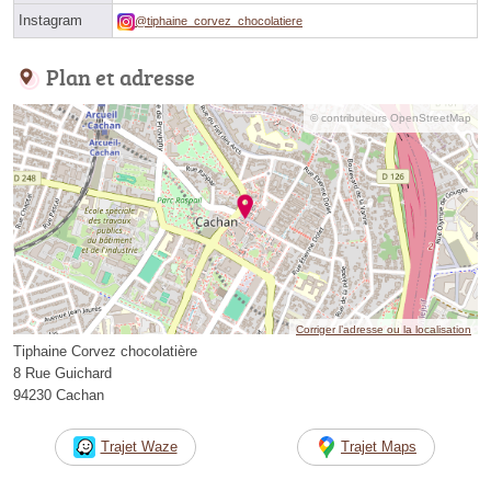
Instagram
@tiphaine_corvez_chocolatiere
Plan et adresse
© contributeurs OpenStreetMap
Corriger l’adresse ou la localisation
Tiphaine Corvez chocolatière
8 Rue Guichard
94230 Cachan
Trajet Waze
Trajet Maps