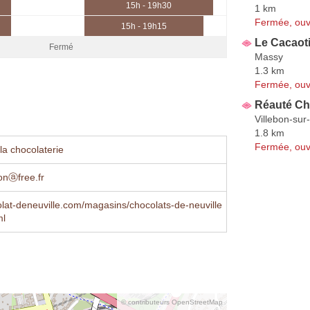
15h - 19h30
1 km
Fermée, ouv
15h - 19h15
Le Cacaoti
Fermé
Massy
1.3 km
Fermée, ouv
Réauté Ch
Villebon-sur
1.8 km
Fermée, ouv
la chocolaterie
onⓐfree.fr
at-deneuville.com/magasins/chocolats-de-neuville
ml
© contributeurs OpenStreetMap