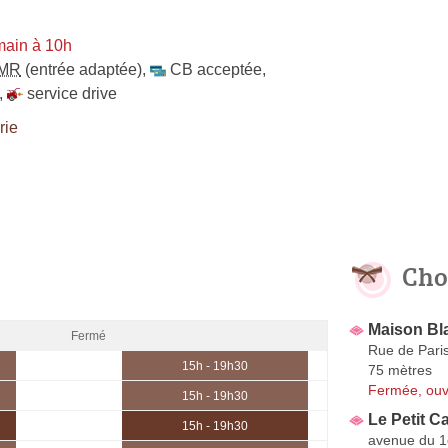
main à 10h
MR
(entrée adaptée)
,
CB acceptée
,
,
service drive
rie
Cho
Maison Bl
Fermé
Rue de Pari
15h - 19h30
75 mètres
Fermée, ouv
15h - 19h30
Le Petit C
15h - 19h30
avenue du 1