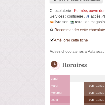
Chocolaterie
-
Fermée, ouvre de
Services :
confiserie
,
accès
P
livraison
,
retrait en magasin
Recommander cette chocolate
Améliorer cette fiche
Autres chocolateries à Palaiseau
Horaires
Lundi
Mardi
10h - 12h30
Mercredi
10h - 12h30
Jeudi
10h - 12h30