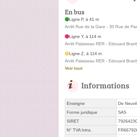
En bus
Ligne P, à 41 m
Arrêt Rue de la Gare - 30 Rue de Par
Ligne Y, à 114 m
Arrêt Palaiseau RER - Edouard Branl
Ligne Z, à 114 m
Arrêt Palaiseau RER - Edouard Branl
Voir tout
Informations
Enseigne
De Neuvil
Forme juridique
SAS
SIRET
7926423
N° TVA Intra.
FR66792