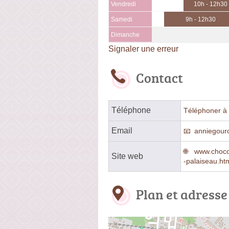
Vendredi
10h - 12h30
Samedi
9h - 12h30
Dimanche
Signaler une erreur
Contact
Téléphone
Téléphoner à 
Email
anniegour
www.chocol
Site web
-palaiseau.ht
Plan et adresse