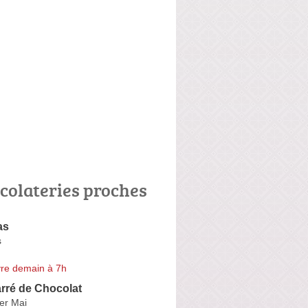
colateries proches
as
s
re demain à 7h
arré de Chocolat
er Mai