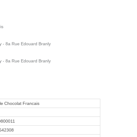
is
y - 8a Rue Edouard Branly
y - 8a Rue Edouard Branly
le Chocolat Francais
0800011
642308