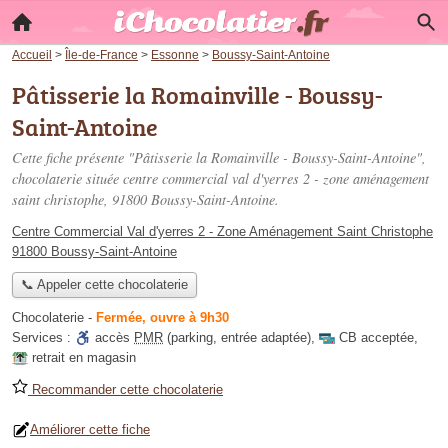
Accueil
>
Île-de-France
>
Essonne
>
Boussy-Saint-Antoine
Pâtisserie la Romainville - Boussy-
Saint-Antoine
Cette fiche présente "Pâtisserie la Romainville - Boussy-Saint-Antoine",
chocolaterie située
centre commercial val d'yerres 2 - zone aménagement
saint christophe
, 91800 Boussy-Saint-Antoine.
Centre Commercial Val d'yerres 2 - Zone Aménagement Saint Christophe
91800 Boussy-Saint-Antoine
📞 Appeler cette chocolaterie
Chocolaterie
-
Fermée, ouvre à 9h30
Services :
accès
PMR
(parking, entrée adaptée)
,
CB acceptée
,
retrait en magasin
Recommander cette chocolaterie
Améliorer cette fiche