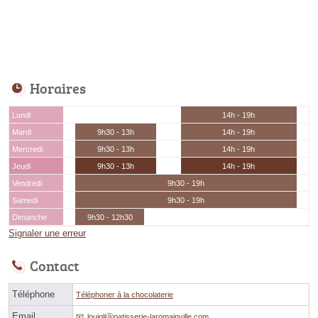
Horaires
Lundi
14h - 19h
Mardi
9h30 - 13h
14h - 19h
Mercredi
9h30 - 13h
14h - 19h
Jeudi
9h30 - 13h
14h - 19h
Vendredi
9h30 - 19h
Samedi
9h30 - 19h
Dimanche
9h30 - 12h30
Signaler une erreur
Contact
Téléphone
Téléphoner à la chocolaterie
Email
loujgliⓐpatisserie-laromainville.com