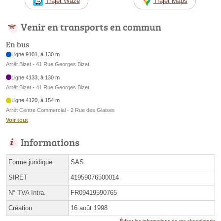
Trajet Waze
Trajet Maps
Venir en transports en commun
En bus
Ligne 9101, à 130 m
Arrêt Bizet - 41 Rue Georges Bizet
Ligne 4133, à 130 m
Arrêt Bizet - 41 Rue Georges Bizet
Ligne 4120, à 154 m
Arrêt Centre Commercial - 2 Rue des Glaises
Voir tout
Informations
Forme juridique
SAS
SIRET
41959076500014
N° TVA Intra.
FR09419590765
Création
16 août 1998
Éditer les informations de ma chocolaterie