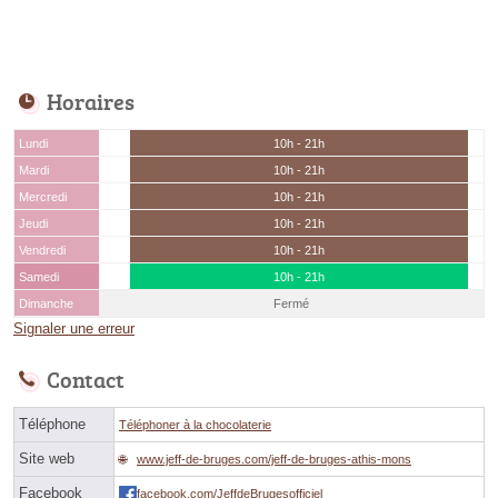
Horaires
Lundi
10h - 21h
Mardi
10h - 21h
Mercredi
10h - 21h
Jeudi
10h - 21h
Vendredi
10h - 21h
Samedi
10h - 21h
Dimanche
Fermé
Signaler une erreur
Contact
Téléphone
Téléphoner à la chocolaterie
Site web
www.jeff-de-bruges.com/jeff-de-bruges-athis-mons
Facebook
facebook.com/JeffdeBrugesofficiel