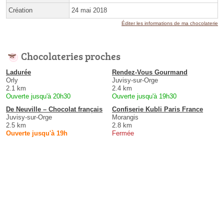
Création
24 mai 2018
Éditer les informations de ma chocolaterie
Chocolateries proches
Ladurée
Rendez-Vous Gourmand
Orly
Juvisy-sur-Orge
2.1 km
2.4 km
Ouverte jusqu'à 20h30
Ouverte jusqu'à 19h30
De Neuville – Chocolat français
Confiserie Kubli Paris France
Juvisy-sur-Orge
Morangis
2.5 km
2.8 km
Ouverte jusqu'à 19h
Fermée