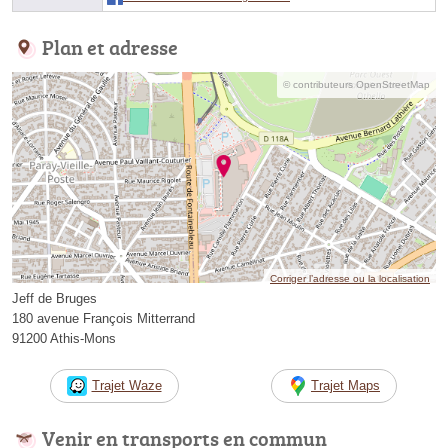
Plan et adresse
© contributeurs OpenStreetMap
Corriger l’adresse ou la localisation
Jeff de Bruges
180 avenue François Mitterrand
91200 Athis-Mons
Trajet Waze
Trajet Maps
Venir en transports en commun