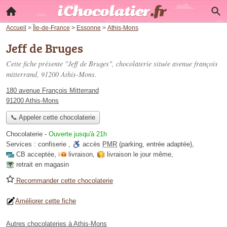
Accueil
>
Île-de-France
>
Essonne
>
Athis-Mons
Jeff de Bruges
Cette fiche présente "Jeff de Bruges", chocolaterie située
avenue françois
mitterrand
, 91200 Athis-Mons.
180 avenue François Mitterrand
91200 Athis-Mons
📞 Appeler cette chocolaterie
Chocolaterie
-
Ouverte jusqu'à 21h
Services :
confiserie
,
accès
PMR
(parking, entrée adaptée)
,
CB acceptée
,
livraison
,
livraison le jour même
,
retrait en magasin
Recommander cette chocolaterie
Améliorer cette fiche
Autres chocolateries à Athis-Mons