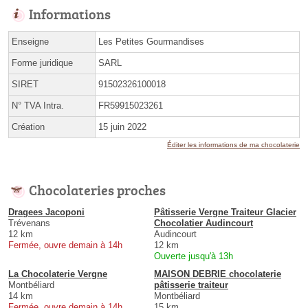
Informations
Enseigne
Les Petites Gourmandises
Forme juridique
SARL
SIRET
91502326100018
N° TVA Intra.
FR59915023261
Création
15 juin 2022
Éditer les informations de ma chocolaterie
Chocolateries proches
Dragees Jacoponi
Pâtisserie Vergne Traiteur Glacier
Trévenans
Chocolatier Audincourt
12 km
Audincourt
Fermée, ouvre demain à 14h
12 km
Ouverte jusqu'à 13h
La Chocolaterie Vergne
MAISON DEBRIE chocolaterie
Montbéliard
pâtisserie traiteur
14 km
Montbéliard
Fermée, ouvre demain à 14h
15 km