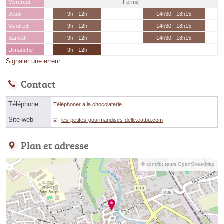
Mercredi
Fermé
Jeudi
9h - 12h
14h30 - 18h15
Vendredi
9h - 12h
14h30 - 18h15
Samedi
9h - 12h
14h30 - 18h15
Dimanche
9h - 12h
Signaler une erreur
Contact
Téléphone
Téléphoner à la chocolaterie
Site web
les-petites-gourmandises-delle.eatbu.com
Plan et adresse
© contributeurs OpenStreetMap