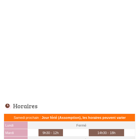
Horaires
Samedi prochain :
Jour férié (Assomption), les horaires peuvent varier
Lundi
Fermé
Mardi
9h30 - 12h
14h30 - 18h