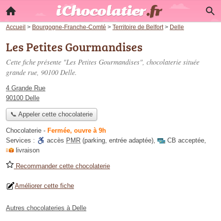
Accueil
>
Bourgogne-Franche-Comté
>
Territoire de Belfort
>
Delle
Les Petites Gourmandises
Cette fiche présente "Les Petites Gourmandises", chocolaterie située
grande rue
, 90100 Delle.
4 Grande Rue
90100 Delle
📞 Appeler cette chocolaterie
Chocolaterie
-
Fermée, ouvre à 9h
Services :
accès
PMR
(parking, entrée adaptée)
,
CB acceptée
,
livraison
Recommander cette chocolaterie
Améliorer cette fiche
Autres chocolateries à Delle