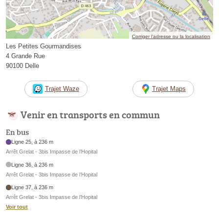
Corriger l’adresse ou la localisation
Les Petites Gourmandises
4 Grande Rue
90100 Delle
Trajet Waze
Trajet Maps
Venir en transports en commun
En bus
Ligne 25, à 236 m
Arrêt Grelat - 3bis Impasse de l’Hopital
Ligne 36, à 236 m
Arrêt Grelat - 3bis Impasse de l’Hopital
Ligne 37, à 236 m
Arrêt Grelat - 3bis Impasse de l’Hopital
Voir tout