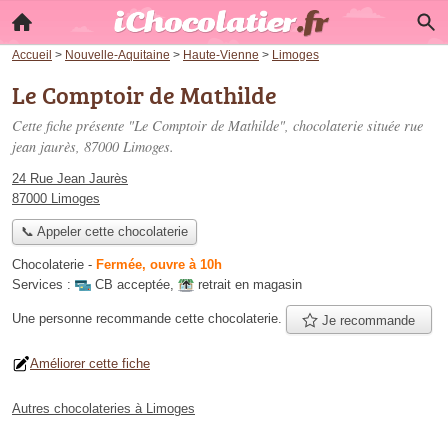
Accueil
>
Nouvelle-Aquitaine
>
Haute-Vienne
>
Limoges
Le Comptoir de Mathilde
Cette fiche présente "Le Comptoir de Mathilde", chocolaterie située
rue
jean jaurès
, 87000 Limoges.
24 Rue Jean Jaurès
87000 Limoges
📞 Appeler cette chocolaterie
Chocolaterie
-
Fermée, ouvre à 10h
Services :
CB acceptée
,
retrait en magasin
Une personne
recommande
cette chocolaterie.
Je recommande
Améliorer cette fiche
Autres chocolateries à Limoges