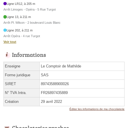
Ligne LR12, à 205 m
Arrêt Limoges - Opéra - 5 Rue Turgot
Ligne 13, à 211 m
Arrêt Pl. Wilson - 2 boulevard Louis Blanc
Ligne 202, à 211 m
Arrêt Opéra - 4 rue Turgot
Voir tout
Informations
Enseigne
Le Comptoir de Mathilde
Forme juridique
SAS
SIRET
89743588900026
N° TVA Intra.
FR26897435889
Création
29 avril 2022
Éditer les informations de ma chocolaterie
Chocolateries proches