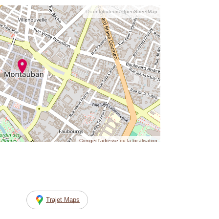
© contributeurs OpenStreetMap
Corriger l’adresse ou la localisation
Trajet Maps