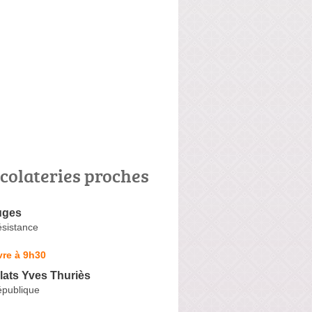
colateries proches
uges
ésistance
vre à 9h30
lats Yves Thuriès
épublique