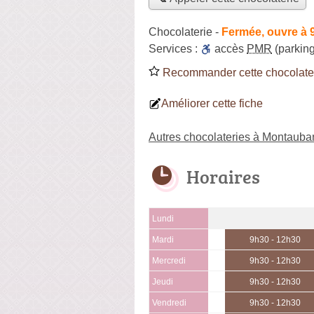
Chocolaterie
-
Fermée, ouvre à 
Services :
accès
PMR
(parking
Recommander cette chocolate
Améliorer cette fiche
Autres chocolateries à Montauba
Horaires
Lundi
Mardi
9h30 - 12h30
Mercredi
9h30 - 12h30
Jeudi
9h30 - 12h30
Vendredi
9h30 - 12h30