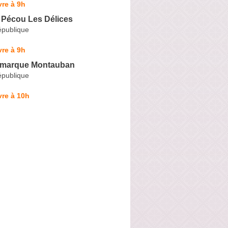
re à 9h
 Pécou Les Délices
épublique
re à 9h
amarque Montauban
épublique
re à 10h