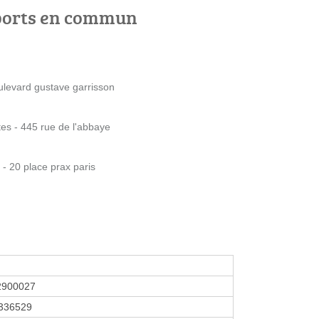
ports en commun
levard gustave garrisson
s - 445 rue de l'abbaye
 20 place prax paris
2900027
336529