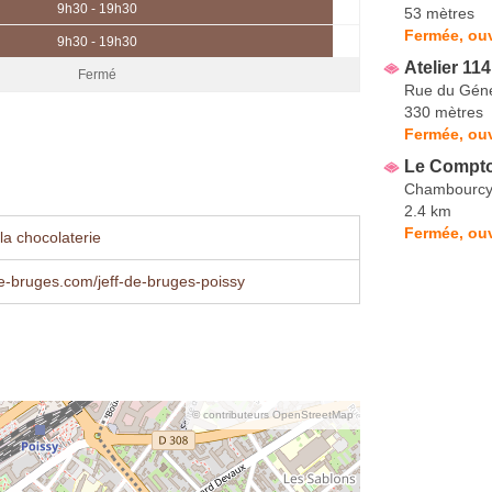
9h30 - 19h30
53 mètres
Fermée, ou
9h30 - 19h30
Atelier 114
Fermé
Rue du Géné
330 mètres
Fermée, ouv
Le Compto
Chambourc
2.4 km
Fermée, ou
la chocolaterie
e-bruges.com/jeff-de-bruges-poissy
© contributeurs OpenStreetMap