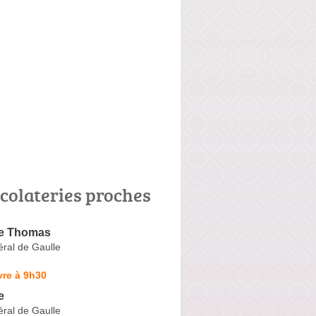
colateries proches
de Thomas
ral de Gaulle
vre à 9h30
e
ral de Gaulle