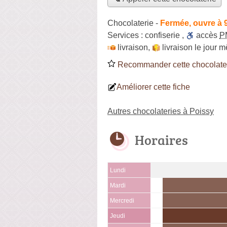
Chocolaterie
-
Fermée, ouvre à 
Services :
confiserie
,
accès
P
livraison
,
livraison le jour 
Recommander cette chocolate
Améliorer cette fiche
Autres chocolateries à Poissy
Horaires
Lundi
Mardi
Mercredi
Jeudi