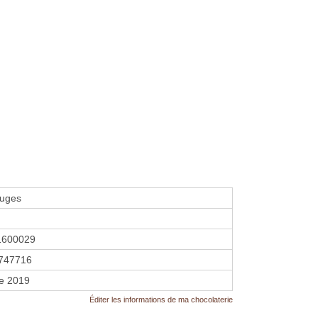
ruges
1600029
747716
re 2019
Éditer les informations de ma chocolaterie