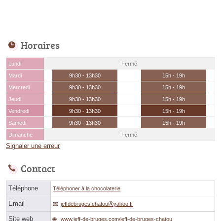
Horaires
Lundi
Fermé
Mardi
9h30 - 13h30
15h - 19h
Mercredi
9h30 - 13h30
15h - 19h
Jeudi
9h30 - 13h30
15h - 19h
Vendredi
9h30 - 13h30
15h - 19h
Samedi
9h30 - 13h30
15h - 19h
Dimanche
Fermé
Signaler une erreur
Contact
Téléphone
Téléphoner à la chocolaterie
Email
jeffdebruges.chatouⓐyahoo.fr
Site web
www.jeff-de-bruges.com/jeff-de-bruges-chatou